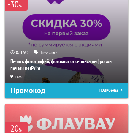
-30
%
02:17:49
Получили:
4
Печать фотографий, фотокниг от сервиса цифровой
печати netPrint
Россия
Промокод
ПОДРОБНЕЕ
-20
%