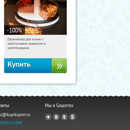
-100
%
Органайзер для кухни с
01:07:08
Получили:
312
пластиковым подносом и
Россия
контейнерами
Купить
такты
Мы в Соцсетях
si@kupikupon.ru
аться с нами