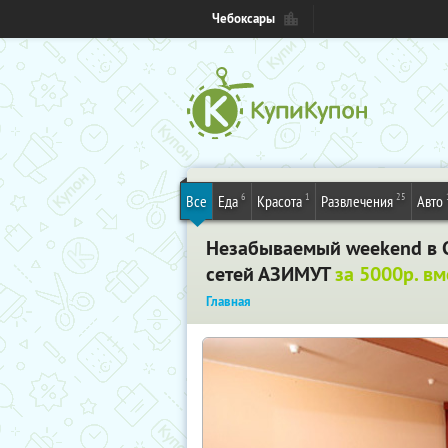
Чебоксары
6
1
25
Все
Еда
Красота
Развлечения
Авто
Незабываемый weekend в С
сетей АЗИМУТ
за 5000р. в
Главная