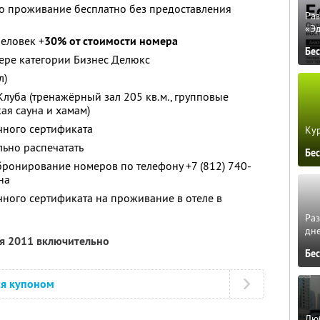
но проживание бесплатно без предоставления
Ра
«Э
человек +
30% от стоимости номера
Бе
ере категории Бизнес Делюкс
л)
луба (тренажёрный зал 205 кв.м., групповые
кая сауна и хамам)
ного сертификата
Кур
ьно распечатать
Бе
ронирование номеров по телефону +7 (812) 740-
на
ого сертификата на проживание в отеле в
Ра
дне
ря 2011 включительно
Бе
ся купоном
Люб