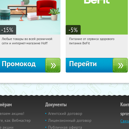
-15
%
-5
%
Любые товары во всей розничной
Питание от сервиса здорового
01:07:08
Получили:
83
01:07:08
Получи первым!
сети и интернет-магазине Hoff
питания BeFit
Москва, 1-й Волоколамский проезд,
Россия
10с1
Промокод
Перейти
тнёрам
Документы
Кон
елаем акцию!
Агентский договор
spro
е, как Вебмастер
Лицензионный договор
Связ
е акции
Публичная оферта