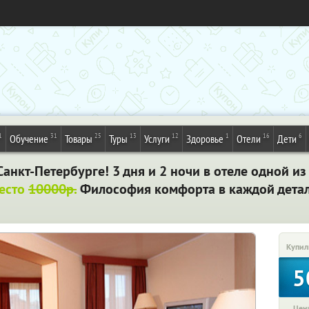
1
31
25
13
12
1
16
6
Обучение
Товары
Туры
Услуги
Здоровье
Отели
Дети
анкт-Петербурге! 3 дня и 2 ночи в отеле одной и
место
10000р.
Философия комфорта в каждой дета
Купил
5
Цена