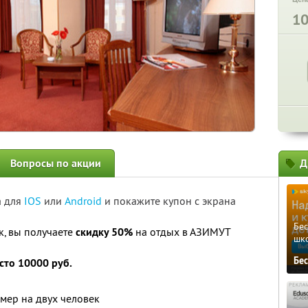
1
Вопросы по акции
Д
а для
IOS
или
Android
и покажите купон с экрана
Бе
к, вы получаете
скидку 50%
на отдых в АЗИМУТ
шк
Бе
сто 10000 руб.
мер на двух человек