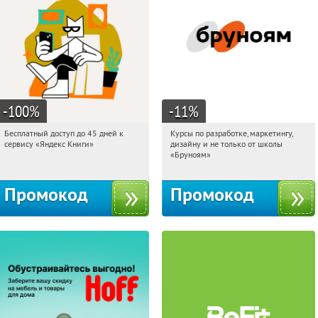
-100
%
-11
%
Бесплатный доступ до 45 дней к
Курсы по разработке, маркетингу,
01:07:08
Получи первым!
01:07:08
Получи первым!
сервису «Яндекс Книги»
дизайну и не только от школы
Россия
Россия
«Бруноям»
Промокод
Промокод