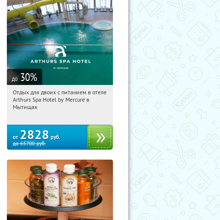
30
%
до
Отдых для двоих с питанием в отеле
01:07:08
Купи первым!
Arthurs Spa Hotel by Mercure в
Московская обл., г. Мытищи, д.
Мытищах
Ларево, ул. Хвойная, стр. 26
2828
от
руб.
до
65700
руб.