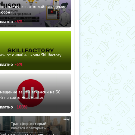
зличные курсы от онлайн-академии
дюсон»
сплатно
-5%
сы от онлайн-школы Skillfactory
сплатно
-5%
змещение вашей вакансии на 30
й на сайте HeadHunter
сплатно
-100%
ой трансфер от сервиса заказа