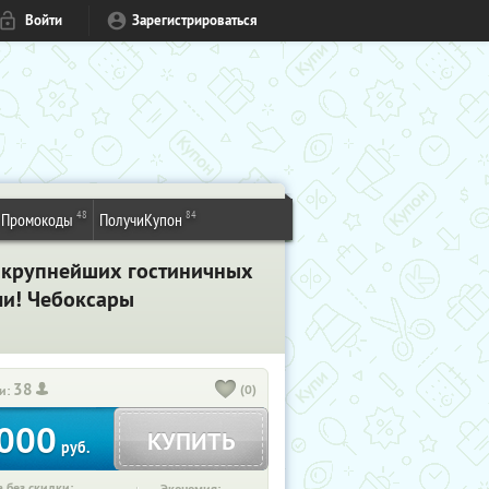
Войти
Зарегистрироваться
48
84
Промокоды
ПолучиКупон
з крупнейших гостиничных
ли! Чебоксары
38
(0)
и:
000
КУПИТЬ
руб.
 без скидки: