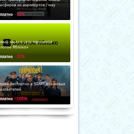
нсферов из аэропортов i'way
сплатно
-10%
вый заказ в сети магазинов
олотое Яблоко»
сплатно
-20%
дней бесплатно в START для новых
льзователей
сплатно
-100%