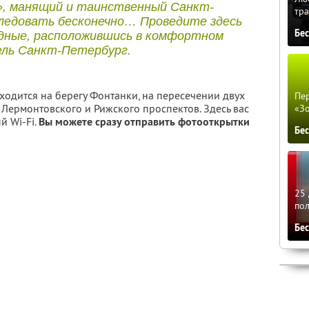
а», манящий и таинственный Санкт-
тра
ледовать бесконечно… Проведите здесь
Бе
дные, расположившись в комфортном
ль Санкт-Петербург.
ходится на берегу Фонтанки, на пересечении двух
Пер
Лермонтовского и Рижского проспектов. Здесь вас
«З
й Wi-Fi.
Вы можете сразу отправить фотооткрытки
Бе
25 
по
Бе