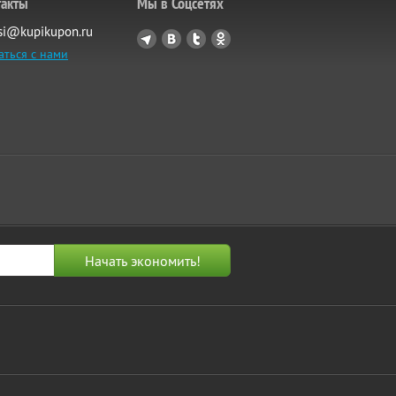
такты
Мы в Соцсетях
si@kupikupon.ru
аться с нами