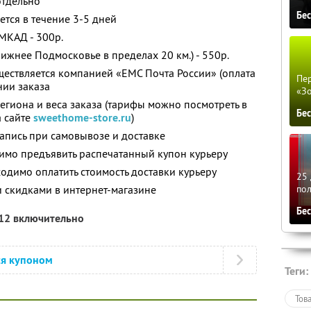
отдельно
Бе
ется в течение 3-5 дней
МКАД - 300р.
ижнее Подмосковье в пределах 20 км.) - 550р.
ществляется компанией «ЕМС Почта России» (оплата
Пер
нии заказа
«З
региона и веса заказа (тарифы можно посмотреть в
Бе
а сайте
sweethome-store.ru
)
апись при самовывозе и доставке
имо предъявить распечатанный купон курьеру
бходимо оплатить стоимость доставки курьеру
25 
и скидками в интернет-магазине
по
Бе
012 включительно
ся купоном
Теги:
Тов