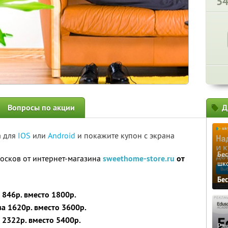
5
Вопросы по акции
Д
а для
IOS
или
Android
и покажите купон с экрана
Бе
носков от интернет-магазина
sweethome-store.ru
от
шк
Бе
 846р. вместо 1800р.
за 1620р. вместо 3600р.
а 2322р. вместо 5400р.
Ра