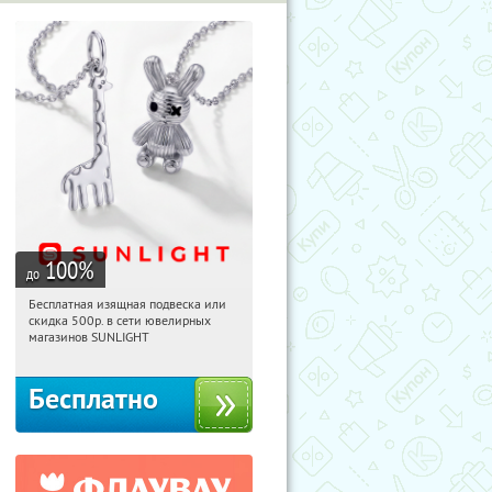
100
%
до
Бесплатная изящная подвеска или
16:38:15
Получили:
73
скидка 500р. в сети ювелирных
Россия
магазинов SUNLIGHT
Бесплатно