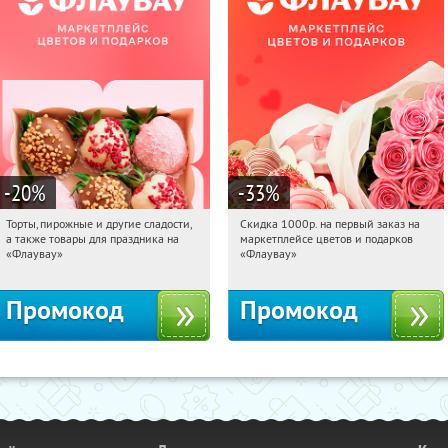
-20
%
-33
%
Торты, пирожные и другие сладости,
Скидка 1000р. на первый заказ на
16:38:15
Получили:
6
16:38:15
Получили:
18
а также товары для праздника на
маркетплейсе цветов и подарков
Россия
Россия
«Флаувау»
«Флаувау»
Промокод
Промокод