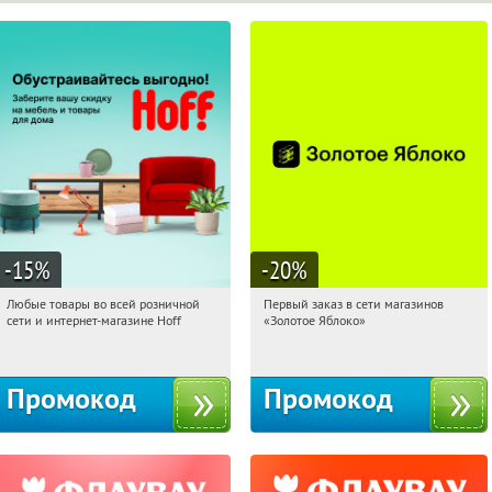
-15
%
-20
%
Любые товары во всей розничной
Первый заказ в сети магазинов
16:38:15
Получили:
83
16:38:15
Получи первым!
сети и интернет-магазине Hoff
«Золотое Яблоко»
Москва, 1-й Волоколамский проезд,
Россия
10с1
Промокод
Промокод