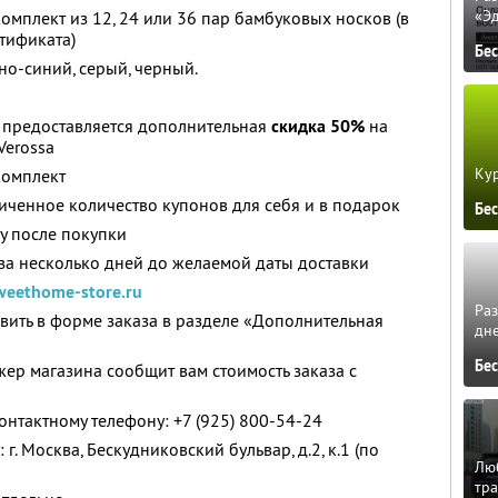
«Э
омплект из 12, 24 или 36 пар бамбуковых носков (в
тификата)
Бе
но-синий, серый, черный.
 предоставляется дополнительная
скидка 50%
на
Verossa
Кур
комплект
ченное количество купонов для себя и в подарок
Бе
у после покупки
за несколько дней до желаемой даты доставки
weethome-store.ru
Ра
ить в форме заказа в разделе «Дополнительная
дне
Бе
жер магазина сообщит вам стоимость заказа с
онтактному телефону: +7 (925) 800-54-24
. Москва, Бескудниковский бульвар, д.2, к.1 (по
Люб
тра