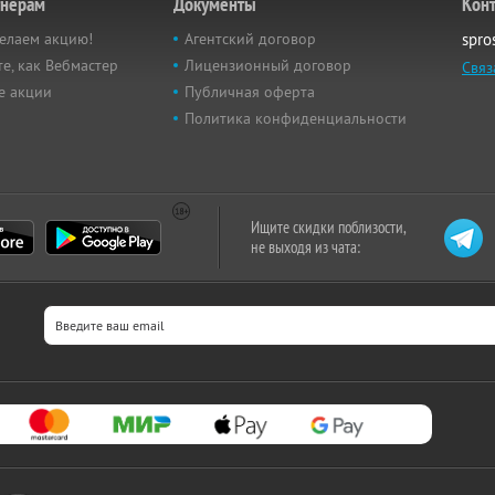
тнёрам
Документы
Кон
елаем акцию!
Агентский договор
spro
е, как Вебмастер
Лицензионный договор
Связ
е акции
Публичная оферта
Политика конфиденциальности
Ищите скидки поблизости,
не выходя из чата: