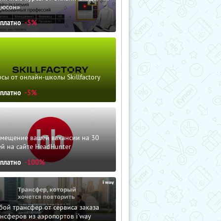
дюсон»
сплатно
-5%
сы от онлайн-школы Skillfactory
сплатно
-5%
змещение вашей вакансии на 30
й на сайте HeadHunter
сплатно
-100%
ой трансфер от сервиса заказа
нсферов из аэропортов i'way