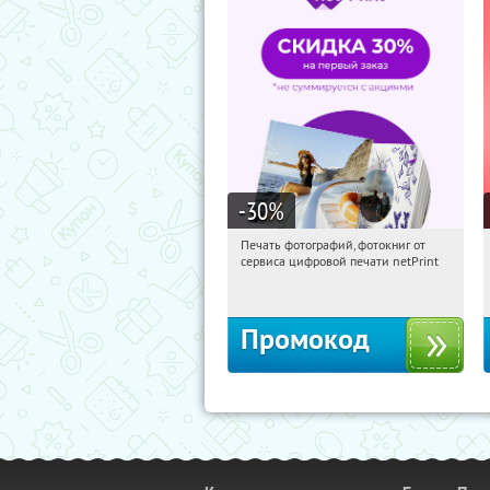
-30
%
Печать фотографий, фотокниг от
16:38:15
Получили:
4
сервиса цифровой печати netPrint
Россия
Промокод