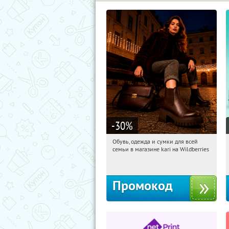
-30
%
Обувь, одежда и сумки для всей
16:38:15
Получили:
30
семьи в магазине kari на Wildberries
Россия
Промокод