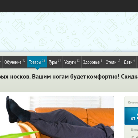
1
31
26
13
12
1
17
6
Обучение
Товары
Туры
Услуги
Здоровье
Отели
Дети
овых носков. Вашим ногам будет комфортно! Скид
Купил
от
Цена