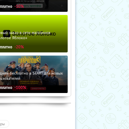
сплатно
-10%
вый заказ в сети магазинов
олотое Яблоко»
сплатно
-20%
дней бесплатно в START для новых
льзователей
сплатно
-100%
ары