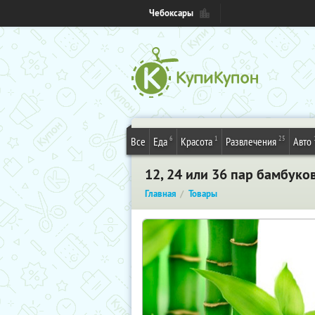
Чебоксары
6
1
25
Все
Еда
Красота
Развлечения
Авто
12, 24 или 36 пар бамбук
Главная
Товары