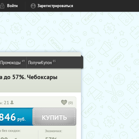
Войти
Зарегистрироваться
49
85
Промокоды
ПолучиКупон
ка до 57%. Чебоксары
21
(0)
и:
846
КУПИТЬ
руб.
 без скидки:
Экономия: