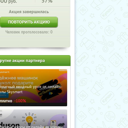
400
57%
руб.
Акция завершилась
ПОВТОРИТЬ АКЦИЮ
Человек проголосовало: 0
ругие акции партнера
сплатный вводный урок от онлайн-
олы Skysmart
сплатно
-100%
зличные курсы от онлайн-академии