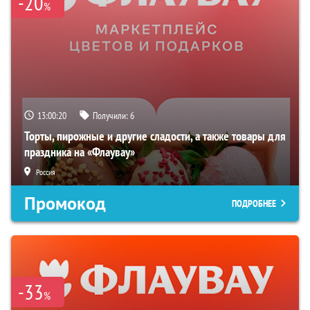
-20
%
13:00:19
Получили:
6
Торты, пирожные и другие сладости, а также товары для
праздника на «Флаувау»
Россия
Промокод
ПОДРОБНЕЕ
-33
%