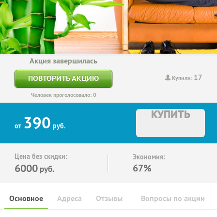
Акция завершилась
17
ПОВТОРИТЬ АКЦИЮ
Купили:
Человек проголосовало: 0
КУПИТЬ
390
от
руб.
Цена без скидки:
Экономия:
6000
67%
руб.
Основное
Адреса
Отзывы
Вопросы по акции