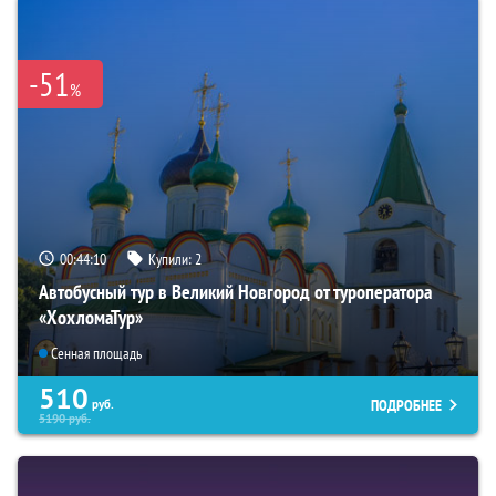
-51
%
00:44:09
Купили:
2
Автобусный тур в Великий Новгород от туроператора
«ХохломаТур»
Сенная площадь
510
ПОДРОБНЕЕ
руб.
5190
руб.