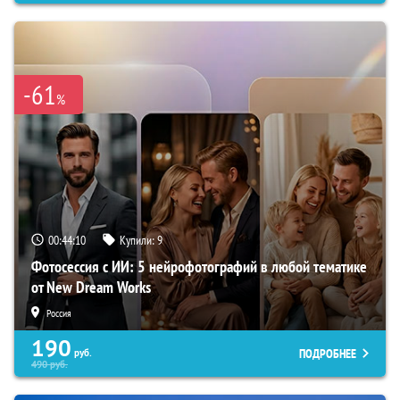
-61
%
00:44:09
Купили:
9
Фотосессия с ИИ: 5 нейрофотографий в любой тематике
от New Dream Works
Россия
190
ПОДРОБНЕЕ
руб.
490
руб.