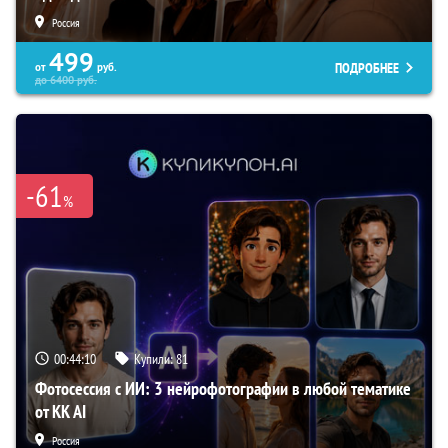
Россия
499
ПОДРОБНЕЕ
от
руб.
до
6400
руб.
-61
%
00:44:09
Купили:
81
Фотосессия с ИИ: 3 нейрофотографии в любой тематике
от KK AI
Россия