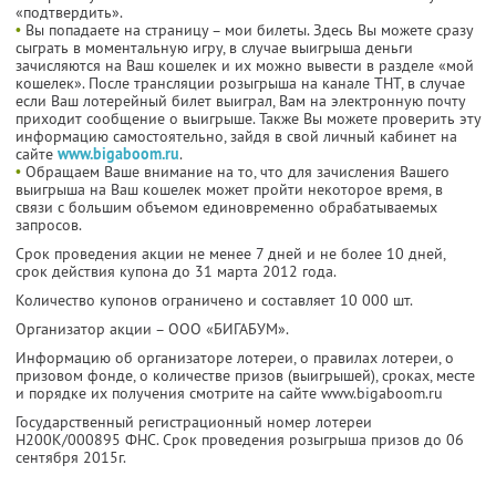
«подтвердить».
•
Вы попадаете на страницу – мои билеты. Здесь Вы можете сразу
сыграть в моментальную игру, в случае выигрыша деньги
зачисляются на Ваш кошелек и их можно вывести в разделе «мой
кошелек». После трансляции розыгрыша на канале ТНТ, в случае
если Ваш лотерейный билет выиграл, Вам на электронную почту
приходит сообщение о выигрыше. Также Вы можете проверить эту
информацию самостоятельно, зайдя в свой личный кабинет на
сайте
www.bigaboom.ru
.
•
Обращаем Ваше внимание на то, что для зачисления Вашего
выигрыша на Ваш кошелек может пройти некоторое время, в
связи с большим объемом единовременно обрабатываемых
запросов.
Срок проведения акции не менее 7 дней и не более 10 дней,
срок действия купона до 31 марта 2012 года.
Количество купонов ограничено и составляет 10 000 шт.
Организатор акции – ООО «БИГАБУМ».
Информацию об организаторе лотереи, о правилах лотереи, о
призовом фонде, о количестве призов (выигрышей), сроках, месте
и порядке их получения смотрите на сайте www.bigaboom.ru
Государственный регистрационный номер лотереи
Н200К/000895 ФНС. Срок проведения розыгрыша призов до 06
сентября 2015г.