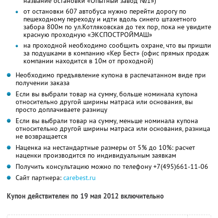
название остановки «Опытный завод №1»)
от остановки 607 автобуса нужно перейти дорогу по
пешеходному переходу и идти вдоль синего штахетного
забора 800м по ул.Котляковская до тех пор, пока не увидите
красную проходную «ЭКСПОСТРОЙМАШ»
на проходной необходимо сообщить охране, что вы пришли
за подушками в компанию «Кер Бест» (офис прямых продаж
компании находится в 10м от проходной)
Необходимо предъявление купона в распечатанном виде при
получении заказа
Если вы выбрали товар на сумму, больше номинала купона
относительно другой ширины матраса или основания, вы
просто доплачиваете разницу
Если вы выбрали товар на сумму, меньше номинала купона
относительно другой ширины матраса или основания, разница
не возвращается
Наценка на нестандартные размеры от 5% до 10%: расчет
наценки производится по индивидуальным заявкам
Получить консультацию можно по телефону +7(495)661-11-06
Сайт партнера:
carebest.ru
Купон действителен по 19 мая 2012 включительно