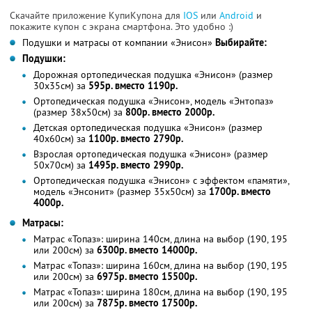
Скачайте приложение КупиКупона для
IOS
или
Android
и
покажите купон с экрана смартфона. Это удобно :)
Подушки и матрасы от компании «Энисон»
Выбирайте:
Подушки:
Дорожная ортопедическая подушка «Энисон» (размер
30х35см) за
595р. вместо 1190р.
Ортопедическая подушка «Энисон», модель «Энтопаз»
(размер 38х50см) за
800р. вместо 2000р.
Детская ортопедическая подушка «Энисон» (размер
40х60см) за
1100р. вместо 2790р.
Взрослая ортопедическая подушка «Энисон» (размер
50х70см) за
1495р. вместо 2990р.
Ортопедическая подушка «Энисон» с эффектом «памяти»,
модель «Энсонит» (размер 35х50см) за
1700р. вместо
4000р.
Матрасы:
Матрас «Топаз»: ширина 140см, длина на выбор (190, 195
или 200см) за
6300р. вместо 14000р.
Матрас «Топаз»: ширина 160см, длина на выбор (190, 195
или 200см) за
6975р. вместо 15500р.
Матрас «Топаз»: ширина 180см, длина на выбор (190, 195
или 200см) за
7875р. вместо 17500р.