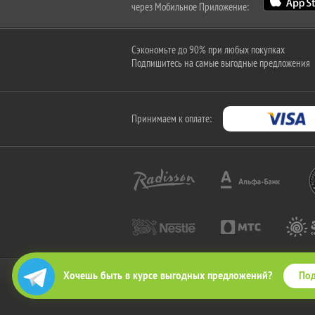
через Мобильное Приложение:
Сэкономьте до 90% при любых покупках
Подпишитесь на самые выгодные предложения
Принимаем к оплате:
Под
Хочешь быть в курсе выгодных предложений?
2010-2026 © КупиКупон. Все права защищены.
Все права на товарный знак "КупиКупон" и на сайт