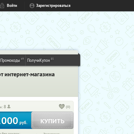
Войти
Зарегистрироваться
49
85
Промокоды
ПолучиКупон
от интернет-магазина
8
(0)
и:
2000
КУПИТЬ
руб.
 без скидки: