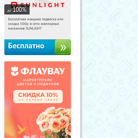
100
%
до
Бесплатная изящная подвеска или
20:39:32
Получили:
73
скидка 500р. в сети ювелирных
Россия
магазинов SUNLIGHT
Бесплатно