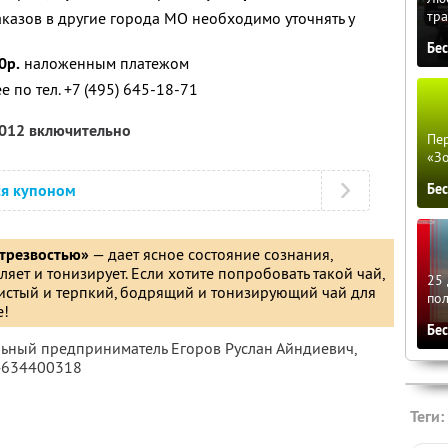
тра
аказов в другие города МО необходимо уточнять у
Бе
0р.
наложенным платежом
 по тел. +7 (495) 645-18-71
2012 включительно
Пер
«З
ся купоном
Бе
 трезвостью»
— дает ясное состояние сознания,
яет и тонизирует. Если хотите попробовать такой чай,
25 
стый и терпкий, бодрящий и тонизирующий чай для
по
е!
Бе
льный предприниматель Егоров Руслан Айндиевич,
4634400318
Теги: