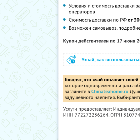
Условия и стоимость доставки з
операторов
Стоимость доставки по РФ
от 30
Возможен самовывоз, подробнее
Купон действителен по 17 июня 
Узнай, как воспользовать
Говорят, что «чай опьяняет своей
которое одновременно и расслабл
загляните в
Сhinateahome.ru
Души
задушевного чаепития. Выбирайт
Услуги предоставляет: Индивидуа
ИНН 772272236264
, ОГРН 31077