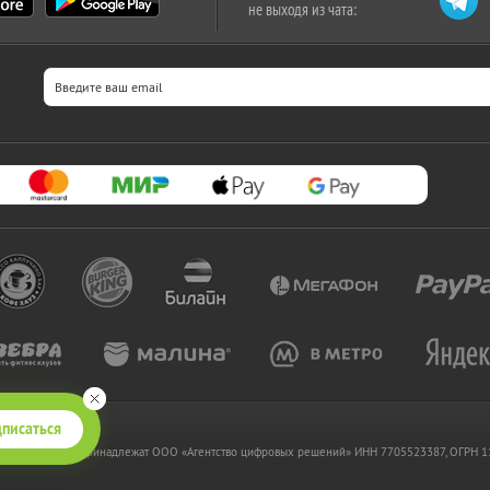
не выходя из чата:
писаться
 www.kupikupon.ru принадлежат OOO «Агентство цифровых решений» ИНН 7705523387, ОГРН