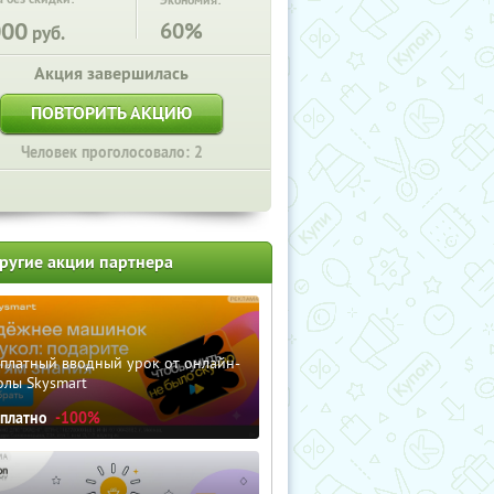
Экономия:
000
60%
руб.
Акция завершилась
ПОВТОРИТЬ АКЦИЮ
Человек проголосовало: 2
ругие акции партнера
сплатный вводный урок от онлайн-
олы Skysmart
сплатно
-100%