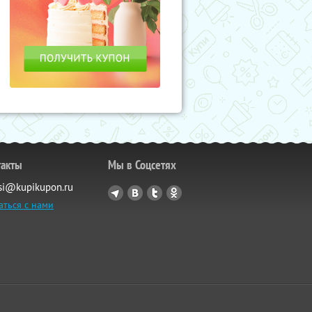
такты
Мы в Соцсетях
si@kupikupon.ru
аться с нами