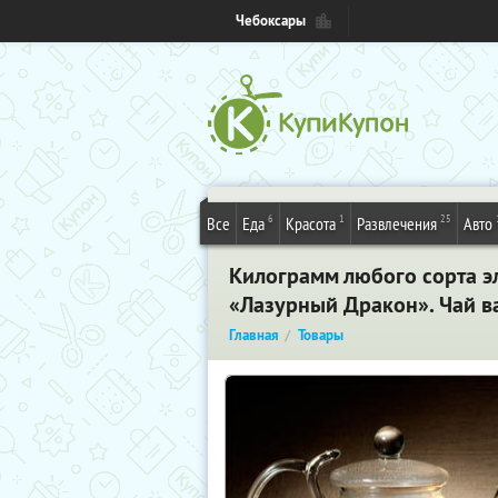
Чебоксары
6
1
25
Все
Еда
Красота
Развлечения
Авто
Килограмм любого сорта эл
«Лазурный Дракон». Чай в
Главная
Товары