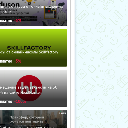
зличные курсы от онлайн-академии
дюсон»
сплатно
-5%
сы от онлайн-школы Skillfactory
сплатно
-5%
змещение вашей вакансии на 30
й на сайте HeadHunter
сплатно
-100%
ой трансфер от сервиса заказа