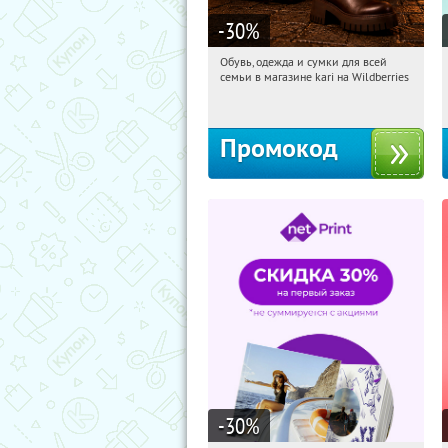
-30
%
Обувь, одежда и сумки для всей
20:39:32
Получили:
30
семьи в магазине kari на Wildberries
Россия
Промокод
-30
%