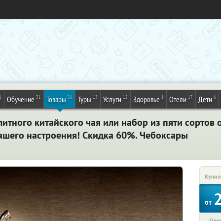
1
31
26
13
12
1
17
6
Обучение
Товары
Туры
Услуги
Здоровье
Отели
Дети
итного китайского чая или набор из пяти сортов 
ашего настроения! Скидка 60%. Чебоксары
Купил
от
Цена