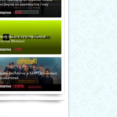
нсферов из аэропортов i'way
сплатно
-10%
вый заказ в сети магазинов
олотое Яблоко»
сплатно
-20%
дней бесплатно в START для новых
льзователей
сплатно
-100%