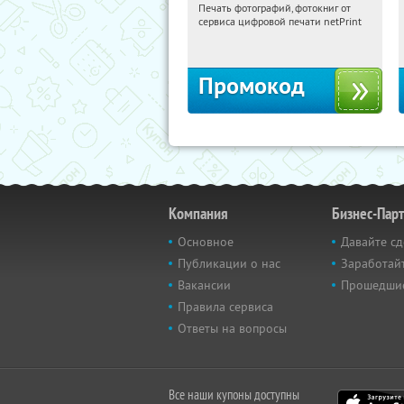
Печать фотографий, фотокниг от
20:39:32
Получили:
4
сервиса цифровой печати netPrint
Россия
Промокод
Компания
Бизнес-Пар
Основное
Давайте сд
Публикации о нас
Заработайт
Вакансии
Прошедши
Правила сервиса
Ответы на вопросы
Все наши купоны доступны