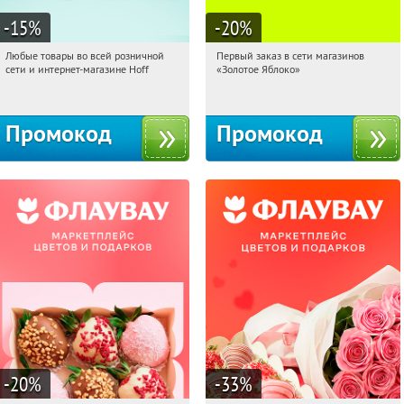
-15
%
-20
%
Любые товары во всей розничной
Первый заказ в сети магазинов
20:39:32
Получили:
83
20:39:32
Получи первым!
сети и интернет-магазине Hoff
«Золотое Яблоко»
Москва, 1-й Волоколамский проезд,
Россия
10с1
Промокод
Промокод
-20
%
-33
%