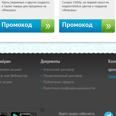
Торты, пирожные и другие сладости,
Скидка 1000р. на первый заказ на
20:39:32
Получили:
6
20:39:32
Получили:
18
а также товары для праздника на
маркетплейсе цветов и подарков
Россия
Россия
«Флаувау»
«Флаувау»
Промокод
Промокод
тнёрам
Документы
Кон
елаем акцию!
Агентский договор
spro
е, как Вебмастер
Лицензионный договор
Связ
е акции
Публичная оферта
Политика конфиденциальности
Ищите скидки поблизости,