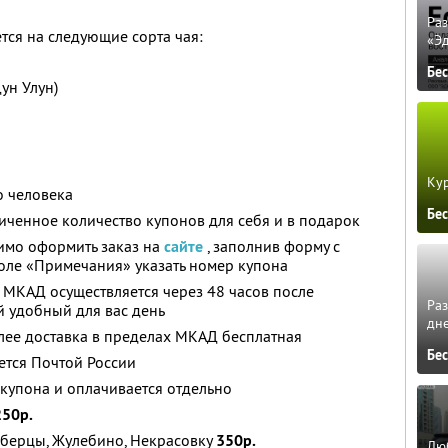
Ра
тся на следующие сорта чая:
«Э
Бе
ун Улун)
Кур
о человека
Бе
ченное количество купонов для себя и в подарок
имо оформить заказ на
сайте
, заполнив форму с
оле «Примечания» указать номер купона
 МКАД осуществляется через 48 часов после
Ра
 удобный для вас день
дне
лее доставка в пределах МКАД бесплатная
Бе
ется Почтой России
 купона и оплачивается отдельно
250р.
Люберцы, Жулебино, Некрасовку
350р.
Люб