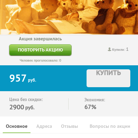
Акция завершилась
1
ПОВТОРИТЬ АКЦИЮ
Купили:
Человек проголосовало: 0
КУПИТЬ
957
руб.
Цена без скидки:
Экономия:
2900
67%
руб.
Основное
Адреса
Отзывы
Вопросы по акции