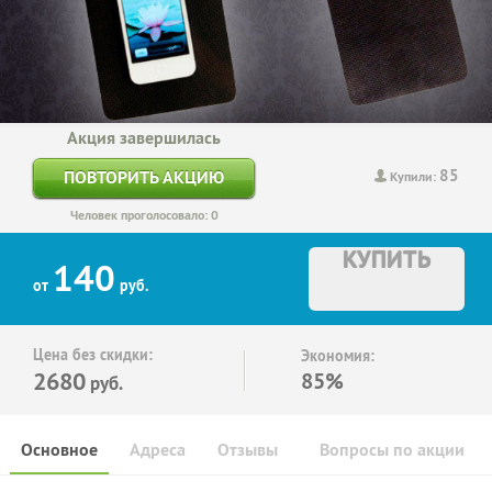
Акция завершилась
85
ПОВТОРИТЬ АКЦИЮ
Купили:
Человек проголосовало: 0
КУПИТЬ
140
от
руб.
Цена без скидки:
Экономия:
2680
85%
руб.
Основное
Адреса
Отзывы
Вопросы по акции