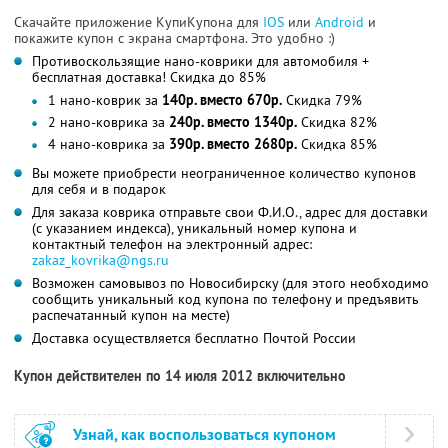
Скачайте приложение КупиКупона для
IOS
или
Android
и
покажите купон с экрана смартфона. Это удобно :)
Противоскользящие нано-коврики для автомобиля +
бесплатная доставка! Скидка до 85%
1 нано-коврик за
140р. вместо 670р.
Скидка 79%
2 нано-коврика за
240р. вместо 1340р.
Скидка 82%
4 нано-коврика за
390р. вместо 2680р.
Скидка 85%
Вы можете приобрести неограниченное количество купонов
для себя и в подарок
Для заказа коврика отправьте свои Ф.И.О., адрес для доставки
(с указанием индекса), уникальный номер купона и
контактный телефон на электронный адрес:
zakaz_kovrika@ngs.ru
Возможен самовывоз по Новосибирску (для этого необходимо
сообщить уникальный код купона по телефону и предъявить
распечатанный купон на месте)
Доставка осуществляется бесплатно Почтой России
Купон действителен по 14 июля 2012 включительно
Узнай, как воспользоваться купоном