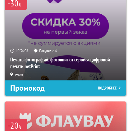
-30
%
19:34:07
Получили:
4
Печать фотографий, фотокниг от сервиса цифровой
печати netPrint
Россия
Промокод
ПОДРОБНЕЕ
-20
%