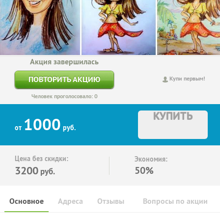
Акция завершилась
ПОВТОРИТЬ АКЦИЮ
Купи первым!
Человек проголосовало: 0
КУПИТЬ
1000
от
руб.
Цена без скидки:
Экономия:
3200
50%
руб.
Основное
Адреса
Отзывы
Вопросы по акции