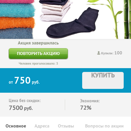
Акция завершилась
100
ПОВТОРИТЬ АКЦИЮ
Купили:
Человек проголосовало: 3
КУПИТЬ
750
от
руб.
Цена без скидки:
Экономия:
7500
72%
руб.
Основное
Адреса
Отзывы
Вопросы по акции