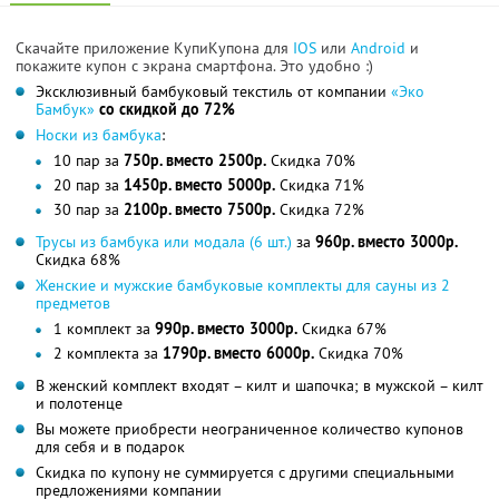
Скачайте приложение КупиКупона для
IOS
или
Android
и
покажите купон с экрана смартфона. Это удобно :)
Эксклюзивный бамбуковый текстиль от компании
«Эко
Бамбук»
со скидкой до 72%
Носки из бамбука
:
10 пар за
750р. вместо 2500р.
Скидка 70%
20 пар за
1450р. вместо 5000р.
Скидка 71%
30 пар за
2100р. вместо 7500р.
Скидка 72%
Трусы из бамбука или модала (6 шт.)
за
960р. вместо 3000р.
Скидка 68%
Женские и мужские бамбуковые комплекты для сауны из 2
предметов
1 комплект за
990р. вместо 3000р.
Скидка 67%
2 комплекта за
1790р. вместо 6000р.
Скидка 70%
В женский комплект входят – килт и шапочка; в мужской – килт
и полотенце
Вы можете приобрести неограниченное количество купонов
для себя и в подарок
Скидка по купону не суммируется с другими специальными
предложениями компании