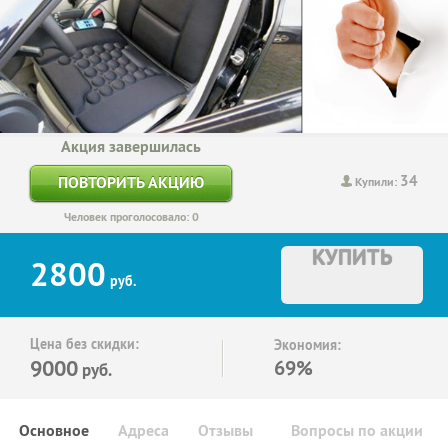
Акция завершилась
34
ПОВТОРИТЬ АКЦИЮ
Купили:
Человек проголосовало: 0
КУПИТЬ
2800
руб.
Цена без скидки:
Экономия:
9000
69%
руб.
Основное
Адреса
Отзывы
Вопросы по акции