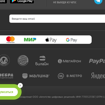
не выходя из чата:
писаться
 www.kupikupon.ru принадлежат OOO «Агентство цифровых решений» ИНН 7705523387, ОГРН