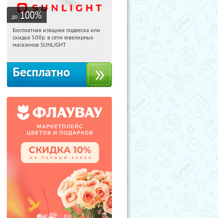
100
%
до
Бесплатная изящная подвеска или
08:13:25
Получили:
73
скидка 500р. в сети ювелирных
Россия
магазинов SUNLIGHT
Бесплатно