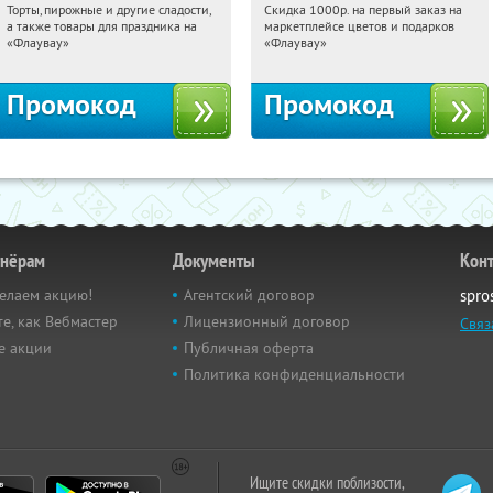
Торты, пирожные и другие сладости,
Скидка 1000р. на первый заказ на
08:13:25
Получили:
6
08:13:25
Получили:
18
а также товары для праздника на
маркетплейсе цветов и подарков
Россия
Россия
«Флаувау»
«Флаувау»
Промокод
Промокод
тнёрам
Документы
Кон
елаем акцию!
Агентский договор
spro
е, как Вебмастер
Лицензионный договор
Связ
е акции
Публичная оферта
Политика конфиденциальности
Ищите скидки поблизости,