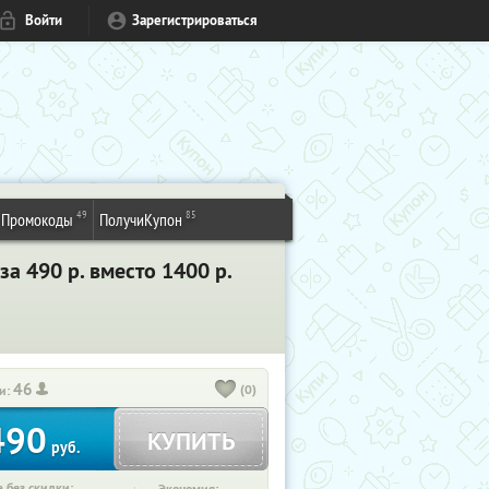
Войти
Зарегистрироваться
49
85
Промокоды
ПолучиКупон
за 490 р. вместо 1400 р.
46
(0)
и:
490
КУПИТЬ
руб.
 без скидки: