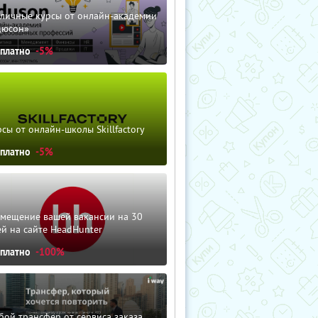
зличные курсы от онлайн-академии
дюсон»
сплатно
-5%
сы от онлайн-школы Skillfactory
сплатно
-5%
змещение вашей вакансии на 30
й на сайте HeadHunter
сплатно
-100%
ой трансфер от сервиса заказа