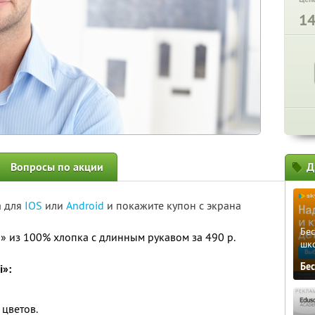
1
Вопросы по акции
Д
а для
IOS
или
Android
и покажите купон с экрана
Бе
i» из 100% хлопка с длинным рукавом за 490 р.
шк
Бе
i»:
цветов.