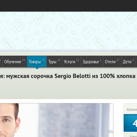
1
31
26
13
12
1
17
6
Обучение
Товары
Туры
Услуги
Здоровье
Отели
Дети
: мужская сорочка Sergio Belotti из 100% хлопка 
Купил
Цена