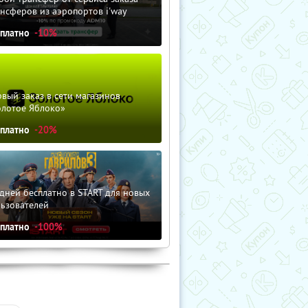
нсферов из аэропортов i'way
сплатно
-10%
вый заказ в сети магазинов
олотое Яблоко»
сплатно
-20%
дней бесплатно в START для новых
льзователей
сплатно
-100%