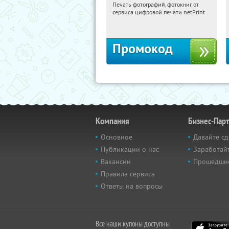
Печать фотографий, фотокниг от
08:13:25
Получили:
4
сервиса цифровой печати netPrint
Россия
Промокод
Компания
Бизнес-Пар
Основное
Давайте сд
Публикации о нас
Заработайт
Вакансии
Прошедши
Правила сервиса
Ответы на вопросы
Все наши купоны доступны