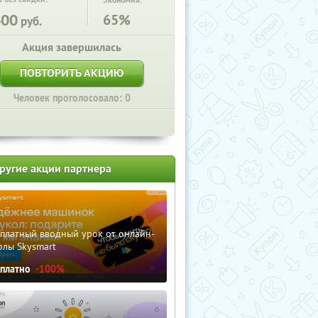
Экономия:
400
65%
руб.
Акция завершилась
ПОВТОРИТЬ АКЦИЮ
Человек проголосовало: 0
ругие акции партнера
сплатный вводный урок от онлайн-
олы Skysmart
сплатно
-100%