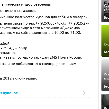
ты качества и удостоверения!
Ра
«Э
сортимент магазинов.
ченное количество купонов для себя и в подарок.
Бе
льный заказ по тел. +7(925)005-70-35; +7(901)527-
спечатанном виде в сети магазинов «Джакомо».
азанным на сайте ежедневно с 10:00 до 21:00.
ужбой.
Кур
ах МКАД — 350р.
Бе
есплатно.
ачивается согласно тарифам EMS Почта России.
ются и не добавляются к спецпредложениям
Ра
ля 2012 включительно
дне
Бе
ся купоном
Люб