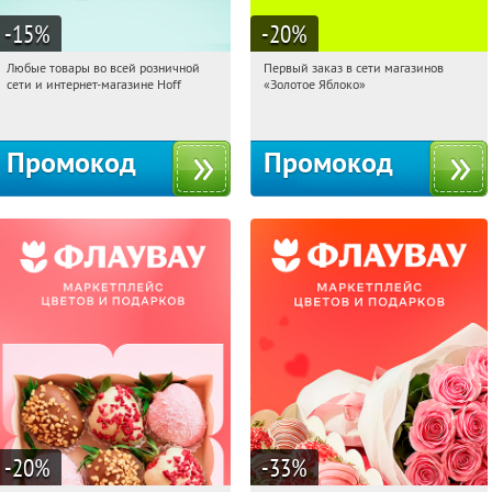
-15
%
-20
%
Любые товары во всей розничной
Первый заказ в сети магазинов
08:13:25
Получили:
83
08:13:25
Получи первым!
сети и интернет-магазине Hoff
«Золотое Яблоко»
Москва, 1-й Волоколамский проезд,
Россия
10с1
Промокод
Промокод
-20
%
-33
%