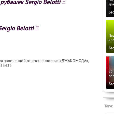
рубашек Sergio Belotti Ξ
тра
Бе
Sergio Belotti Ξ
Пер
«З
Бе
с ограниченной ответственностью «ДЖАКОМОДА»,
633432
25 
по
Бе
Теги: