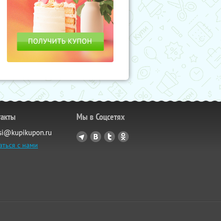
такты
Мы в Соцсетях
si@kupikupon.ru
аться с нами