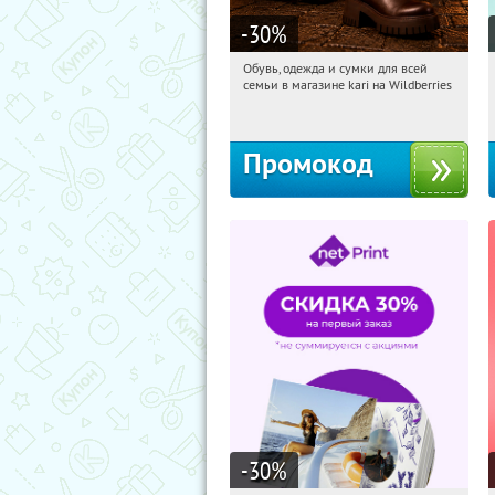
-30
%
Обувь, одежда и сумки для всей
08:13:25
Получили:
31
семьи в магазине kari на Wildberries
Россия
Промокод
-30
%