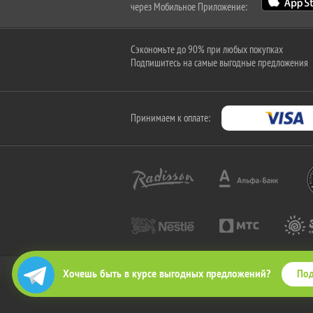
через Мобильное Приложение:
Сэкономьте до 90% при любых покупках
Подпишитесь на самые выгодные предложения
Принимаем к оплате:
Под
Хочешь быть в курсе выгодных предложений?
2010-2026 © КупиКупон. Все права защищены.
Все права на товарный знак "КупиКупон" и на сайт