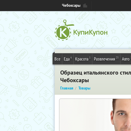
Чебоксары
6
1
25
Все
Еда
Красота
Развлечения
Авто
Образец итальянского стиля
Чебоксары
Главная
Товары