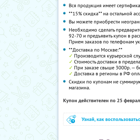
Вся продукция имеет сертифика
**15% скидка** на остальной ас
Вы можете приобрести неограни
Необходимо сделать предварите
92-70 и предъявить купон в ра
Прием заказов по телефонам ук
**Доставка по Москве:**
✓
Производится курьерской сл
✓
Стоимость доставки в предел
✓
При заказе свыше 3000р. — б
✓
Доставка в регионы в РФ опл
Скидки по купонам не суммиру
магазина.
Купон действителен по 25 февра
Узнай, как воспользовать