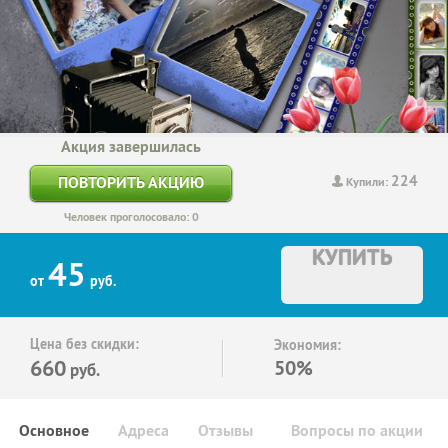
Акция завершилась
224
ПОВТОРИТЬ АКЦИЮ
Купили:
Человек проголосовало: 0
КУПИТЬ
45
от
руб.
Цена без скидки:
Экономия:
660
50%
руб.
Основное
Адреса
Отзывы
Вопросы по акции