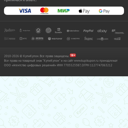
2010-2026 © КупиКупон. Все права защищены.
Все права на товарный знак "КупиКупон" и на сайт www.kupikupon.ru принадлежат
OOO «Агентство цифровых решений» ИНН 7705523387, ОГРН 1127747063212