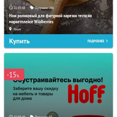
02:03:47
Получили:
266
Нож роликовый для фигурной нарезки теста на
маркетплейсе Wildberries
Россия
Купить
ПОДРОБНЕЕ
-15
%
02:03:47
Получили:
83