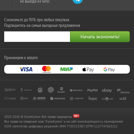
не выходя из чата:
Сэкономьте до 90% при любых покупках
Подпишитесь на самые выгодные предложения
Принимаем к оплате:
2010-2026 © КупиКупон. Все права защищены.
Все права на товарный знак "КупиКупон" и на сайт www.kupikupon.ru принадлежат
OOO «Агентство цифровых решений» ИНН 7705523387, ОГРН 1127747063212