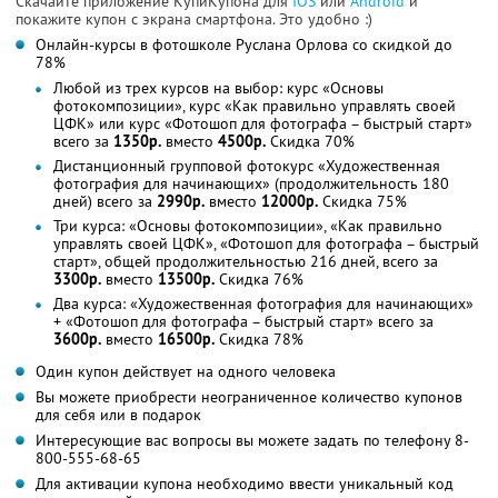
Скачайте приложение КупиКупона для
IOS
или
Android
и
покажите купон с экрана смартфона. Это удобно :)
Онлайн-курсы в фотошколе Руслана Орлова со скидкой до
78%
Любой из трех курсов на выбор: курс «Основы
фотокомпозиции», курс «Как правильно управлять своей
ЦФК» или курс «Фотошоп для фотографа – быстрый старт»
всего за
1350р.
вместо
4500р.
Скидка 70%
Дистанционный групповой фотокурс «Художественная
фотография для начинающих» (продолжительность 180
дней) всего за
2990р.
вместо
12000р.
Скидка 75%
Три курса: «Основы фотокомпозиции», «Как правильно
управлять своей ЦФК», «Фотошоп для фотографа – быстрый
старт», общей продолжительностью 216 дней, всего за
3300р.
вместо
13500р.
Скидка 76%
Два курса: «Художественная фотография для начинающих»
+ «Фотошоп для фотографа – быстрый старт» всего за
3600р.
вместо
16500р.
Скидка 78%
Один купон действует на одного человека
Вы можете приобрести неограниченное количество купонов
для себя или в подарок
Интересующие вас вопросы вы можете задать по телефону 8-
800-555-68-65
Для активации купона необходимо ввести уникальный код