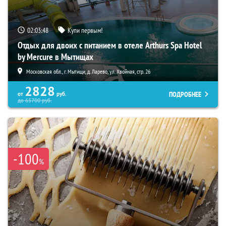
02:03:47
Купи первым!
Отдых для двоих с питанием в отеле Arthurs Spa Hotel
by Mercure в Мытищах
Московская обл., г. Мытищи, д. Ларево, ул. Хвойная, стр. 26
2828
ПОДРОБНЕЕ
от
руб.
до
65700
руб.
-100
%