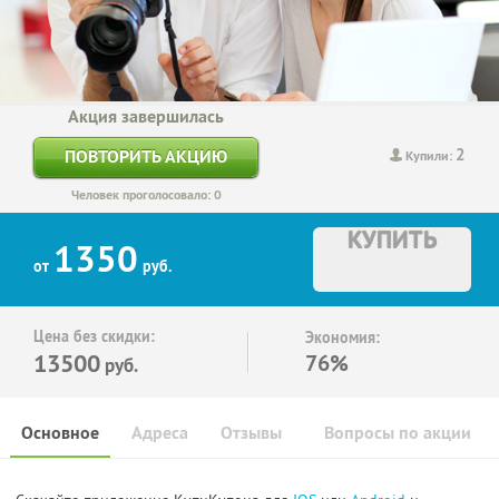
Акция завершилась
2
ПОВТОРИТЬ АКЦИЮ
Купили:
Человек проголосовало: 0
КУПИТЬ
1350
от
руб.
Цена без скидки:
Экономия:
13500
76%
руб.
Основное
Адреса
Отзывы
Вопросы по акции