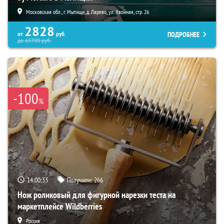
Московская обл., г. Мытищи, д. Ларево, ул. Хвойная, стр. 26
2828
ПОДРОБНЕЕ
от
руб.
до
65700
руб.
-100
%
14:00:32
Получили:
266
Нож роликовый для фигурной нарезки теста на
маркетплейсе Wildberries
Россия