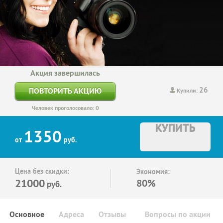
Акция завершилась
26
ПОВТОРИТЬ АКЦИЮ
Купили:
Человек проголосовало: 0
КУПИТЬ
1350
от
руб.
Цена без скидки:
Экономия:
21000
80%
руб.
Основное
Адреса
Отзывы
Вопросы по акции