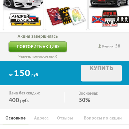
Акция завершилась
58
ПОВТОРИТЬ АКЦИЮ
Купили:
Человек проголосовало: 0
КУПИТЬ
150
от
руб.
Цена без скидки:
Экономия:
400
50%
руб.
Основное
Адреса
Отзывы
Вопросы по акции