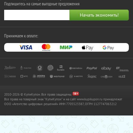
Подпишитесь на самые выгодные предложения
Принимаем к оплате:
2010-2026 © КупиКупон. Все права защищены.
Все права на товарный знак "КупиКупон" и на сайт www.kupikupon.ru принадлежат
OOO «Агентство цифровых решений» ИНН 7705523387, ОГРН 1127747063212