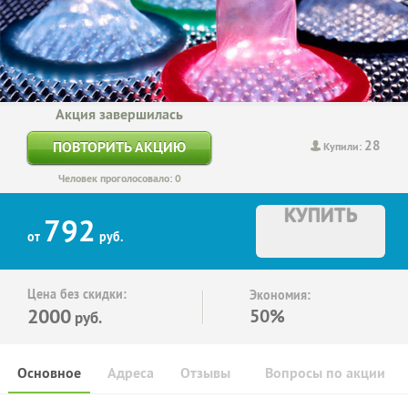
Акция завершилась
28
ПОВТОРИТЬ АКЦИЮ
Купили:
Человек проголосовало: 0
КУПИТЬ
792
от
руб.
Цена без скидки:
Экономия:
2000
50%
руб.
Основное
Адреса
Отзывы
Вопросы по акции