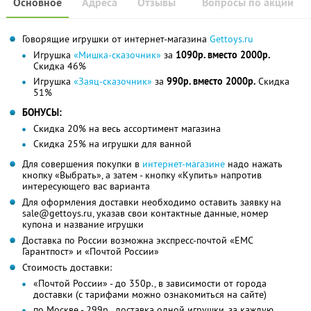
Основное
Адреса
Отзывы
Вопросы по акции
Говорящие игрушки от интернет-магазина
Gettoys.ru
Игрушка
«Мишка-сказочник»
за
1090р. вместо 2000р.
Скидка 46%
Игрушка
«Заяц-сказочник»
за
990р. вместо 2000р.
Скидка
51%
БОНУСЫ:
Скидка 20% на весь ассортимент магазина
Скидка 25% на игрушки для ванной
Для совершения покупки в
интернет-магазине
надо нажать
кнопку «Выбрать», а затем - кнопку «Купить» напротив
интересующего вас варианта
Для оформления доставки необходимо оставить заявку на
sale@gettoys.ru, указав свои контактные данные, номер
купона и название игрушки
Доставка по России возможна экспресс-почтой «ЕМС
Гарантпост» и «Почтой России»
Стоимость доставки:
«Почтой России» - до 350р., в зависимости от города
доставки (c тарифами можно ознакомиться на сайте)
по Москве - 299р., доставка одной игрушки, за каждую