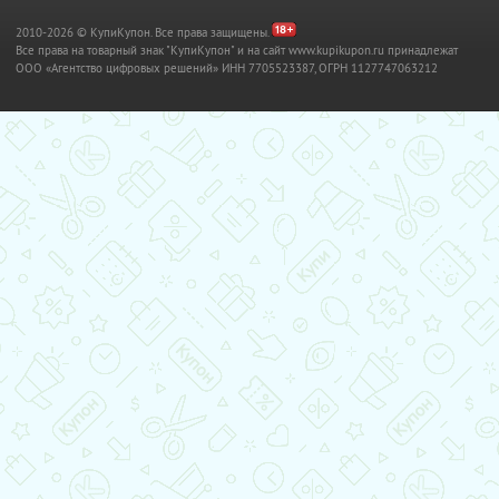
2010-2026 © КупиКупон. Все права защищены.
Все права на товарный знак "КупиКупон" и на сайт www.kupikupon.ru принадлежат
OOO «Агентство цифровых решений» ИНН 7705523387, ОГРН 1127747063212