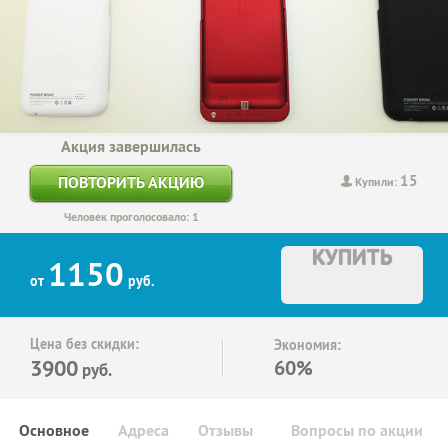
Акция завершилась
15
ПОВТОРИТЬ АКЦИЮ
Купили:
Человек проголосовало: 1
КУПИТЬ
1150
от
руб.
Цена без скидки:
Экономия:
3900
60%
руб.
Основное
Адреса
Отзывы
Вопросы по акции