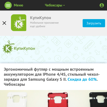
Меню
Чебоксары
КупиКупон
Мобильное приложение
Загрузить
ещё удобнее
Эргономичный футляр c мощным встроенным
аккумулятором для IPhone 4/4S, стильный чехол-
зарядка для Samsung Galaxy S II.
Скидка до 60%
.
Чебоксары