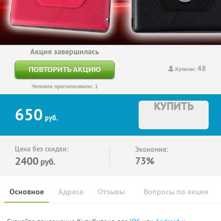
Акция завершилась
48
ПОВТОРИТЬ АКЦИЮ
Купили:
Человек проголосовало: 1
КУПИТЬ
650
руб.
Цена без скидки:
Экономия:
2400
73%
руб.
Основное
Адреса
Отзывы
Вопросы по акции