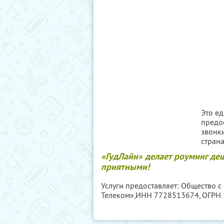
Это е
предо
звонк
стран
«ГудЛайн» делает роуминг де
приятными!
Услуги предоставляет: Общество с
Телеком»,
ИНН 7728513674
, ОГРН