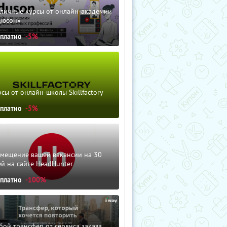
зличные курсы от онлайн-академии
дюсон»
сплатно
-5%
сы от онлайн-школы Skillfactory
сплатно
-5%
змещение вашей вакансии на 30
й на сайте HeadHunter
сплатно
-100%
ой трансфер от сервиса заказа