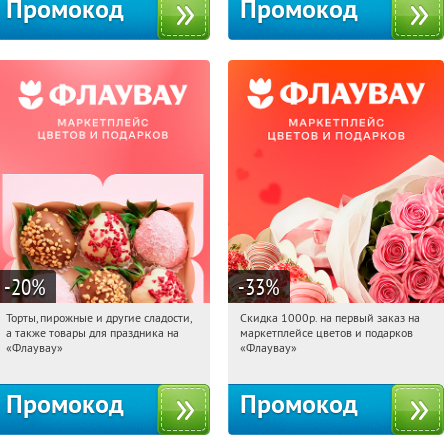
Промокод
Промокод
-20
%
-33
%
Торты, пирожные и другие сладости,
Скидка 1000р. на первый заказ на
05:17:58
Получили:
6
05:17:58
Получили:
18
а также товары для праздника на
маркетплейсе цветов и подарков
Россия
Россия
«Флаувау»
«Флаувау»
Промокод
Промокод