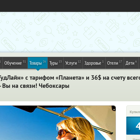
1
31
26
13
12
1
17
6
Обучение
Товары
Туры
Услуги
Здоровье
Отели
Дети
ГудЛайн» с тарифом «Планета» и 36$ на счету всег
- Вы на связи! Чебоксары
Купил
Цена