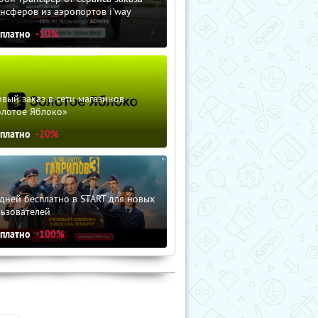
нсферов из аэропортов i'way
сплатно
-10%
вый заказ в сети магазинов
олотое Яблоко»
сплатно
-20%
дней бесплатно в START для новых
льзователей
сплатно
-100%