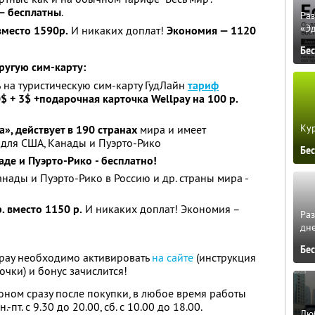
 — бесплатны
.
Ра
«Э
вместо 1590р.
И никаких доплат!
Экономия — 1120
Бе
ругую сим-карту:
%
на туристическую сим-карту ГудЛайн
тариф
$ + 3$ +подарочная карточка Wellpay на 100 р.
Кур
», действует в 190 странах
мира и имеет
 для США, Канады и Пуэрто-Рико
Бе
де и Пуэрто-Рико - бесплатно!
нады и Пуэрто-Рико в Россию и др. страны мира -
. вместо 1150 р.
И никаких доплат! Экономия –
Ра
дне
Бе
lpay необходимо активировать
на сайте
(инструкция
чки) и бонус зачислится!
оном сразу после покупки, в любое время работы
пт. с 9.30 до 20.00, сб. с 10.00 до 18.00.
Люб