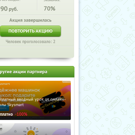
Экономия:
590
70%
руб.
Акция завершилась
ПОВТОРИТЬ АКЦИЮ
Человек проголосовало: 2
ругие акции партнера
сплатный вводный урок от онлайн-
олы Skysmart
сплатно
-100%