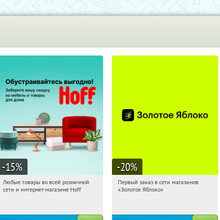
-15
%
-20
%
Любые товары во всей розничной
Первый заказ в сети магазинов
05:17:58
Получили:
83
05:17:58
Получи первым!
сети и интернет-магазине Hoff
«Золотое Яблоко»
Москва, 1-й Волоколамский проезд,
Россия
10с1