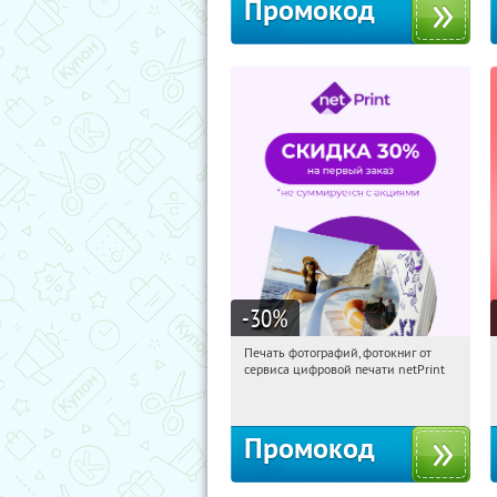
Промокод
-30
%
Печать фотографий, фотокниг от
05:17:58
Получили:
4
сервиса цифровой печати netPrint
Россия
Промокод