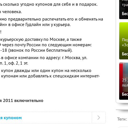
ь сколько угодно купонов для себя и в подарок.
тра
 человека.
Бе
мо предварительно распечатать его и обменять на
йн» в офисе Гудлайн или у курьера.
!
курьерскую доставку по Москве, а также
Пер
Ф через почту России по следующим номерам:
«З
-18 (звонок по России бесплатный).
Бе
в офисе компании по адресу: г. Москва, ул.
1, оф. 2, 1 эт.
 купон дважды или один купон на несколько
о купонам или добавлять к спецскидкам интернет-
25 
по
Бе
ря 2011 включительно
ся купоном
Теги: