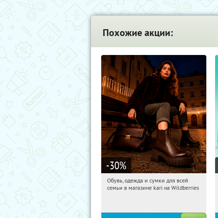
Похожие акции:
-30
%
Обувь, одежда и сумки для всей
05:17:58
Получили:
31
семьи в магазине kari на Wildberries
Россия