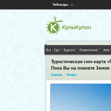
Чебоксары
6
1
25
Все
Еда
Красота
Развлечения
Авто
Туристическая сим-карта «
Пока Вы на планете Земля 
Главная
Товары