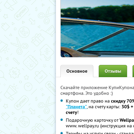
Основное
Отзывы
Скачайте приложение КупиКупон
смартфона. Это удобно :)
Купон дает право на
скидку 70
"Планета"
, на счету карты:
30$ +
счету
!
Подарочную карточку от
Wellpa
www. wellpay.ru (инструкция на
Тарифы на услуги связи - станд