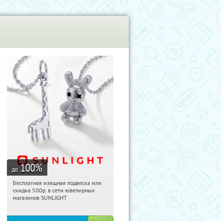
100
%
до
Бесплатная изящная подвеска или
05:17:58
Получили:
74
скидка 500р. в сети ювелирных
Россия
магазинов SUNLIGHT