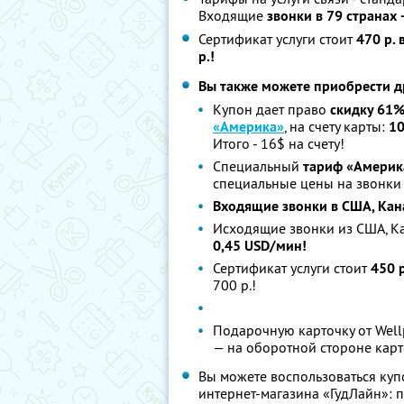
Входящие
звонки в 79 странах
Сертификат услуги стоит
470 р. 
р.!
Вы также можете приобрести д
Купон дает право
скидку 61
«Америка»
, на счету карты:
10
Итого - 16$ на счету!
Специальный
тариф «Америка
специальные цены на звонки
Входящие звонки в США, Кана
Исходящие звонки из США, Ка
0,45 USD/мин!
Сертификат услуги стоит
450 р
700 р.!
Подарочную карточку от Wel
— на оборотной стороне карто
Вы можете воспользоваться куп
интернет-магазина «ГудЛайн»: пн.-