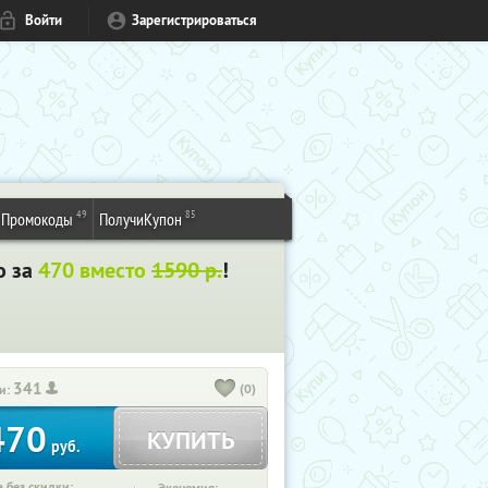
Войти
Зарегистрироваться
49
85
Промокоды
ПолучиКупон
о за
470 вместо
1590 р.
!
341
(0)
и:
470
КУПИТЬ
руб.
 без скидки: