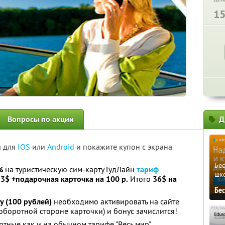
1
Вопросы по акции
Д
а для
IOS
или
Android
и покажите купон с экрана
Бе
%
на туристическую сим-карту ГудЛайн
тариф
шк
 3$ +подарочная карточка на 100 р.
Итого
36$ на
Бе
y (100 рублей)
необходимо активировать на сайте
 оборотной стороне карточки) и бонус зачислится!
артные как и на обычном тарифе "Весь мир".