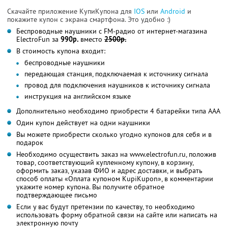
Скачайте приложение КупиКупона для
IOS
или
Android
и
покажите купон с экрана смартфона. Это удобно :)
Беспроводные наушники с FM-радио от интернет-магазина
ElectroFun за
990р.
вместо
2500р.
В стоимость купона входит:
беспроводные наушники
передающая станция, подключаемая к источнику сигнала
провод для подключения наушников к источнику сигнала
инструкция на английском языке
Дополнительно необходимо приобрести 4 батарейки типа AAA
Один купон действует на одни наушники
Вы можете приобрести сколько угодно купонов для себя и в
подарок
Необходимо осуществить заказ на www.electrofun.ru, положив
товар, соответствующий купленному купону, в корзину,
оформить заказ, указав ФИО и адрес доставки, и выбрать
способ оплаты «Оплата купоном KupiKupon», в комментарии
укажите номер купона. Вы получите обратное
подтверждающее письмо
Если у вас будут претензии по качеству, то необходимо
использовать форму обратной связи на сайте или написать на
электронную почту