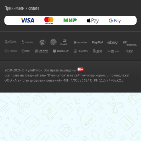
Принимаем к оплате:
2010-2026 © КупиКупон. Все права защищены.
Все права на товарный знак "КупиКупон" и на сайт www.kupikupon.ru принадлежат
OOO «Агентство цифровых решений» ИНН 7705523387, ОГРН 1127747063212