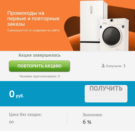
Акция завершилась
1
ПОВТОРИТЬ АКЦИЮ
Получили:
Человек проголосовало: 0
ПОЛУЧИТЬ
0
руб.
Цена без скидки:
Экономия:
∞
6
%