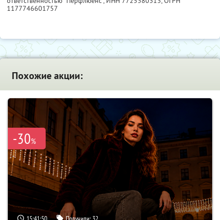
ответственностью "Перфлюенс",
ИНН 7725380313
, ОГРН
1177746601757
Похожие акции:
-30
%
15:41:49
Получили:
32