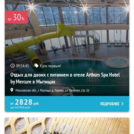
30
%
до
09:54:42
Купи первым!
Отдых для двоих с питанием в отеле Arthurs Spa Hotel
by Mercure в Мытищах
Московская обл., г. Мытищи, д. Ларево, ул. Хвойная, стр. 26
2828
ПОДРОБНЕЕ
от
руб.
до
65700
руб.