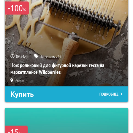
-100
%
09:54:42
Получили:
266
Нож роликовый для фигурной нарезки теста на
маркетплейсе Wildberries
Россия
Купить
ПОДРОБНЕЕ
-15