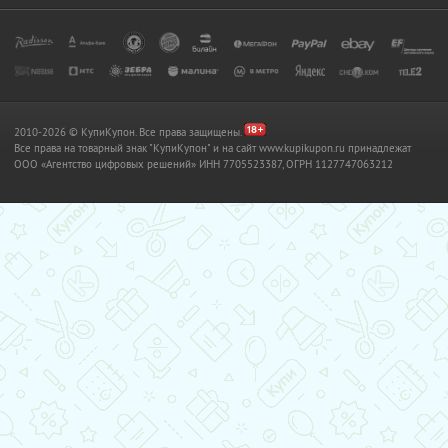
2010-2026 © КупиКупон. Все права защищены.
Все права на товарный знак "КупиКупон" и на сайт www.kupikupon.ru принадлежат
OOO «Агентство цифровых решений» ИНН 7705523387, ОГРН 1127747063212