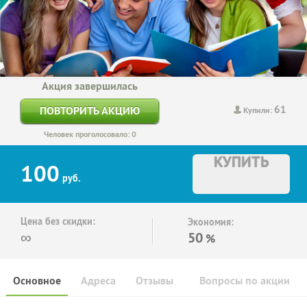
Акция завершилась
61
ПОВТОРИТЬ АКЦИЮ
Купили:
Человек проголосовало: 0
КУПИТЬ
100
руб.
Цена без скидки:
Экономия:
∞
50
%
Основное
Адреса
Отзывы
Вопросы по акции