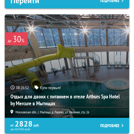
Перейти
ПОДРОБНЕЕ
30
%
до
08:26:51
Купи первым!
Отдых для двоих с питанием в отеле Arthurs Spa Hotel
by Mercure в Мытищах
Московская обл., г. Мытищи, д. Ларево, ул. Хвойная, стр. 26
2828
ПОДРОБНЕЕ
от
руб.
до
65700
руб.