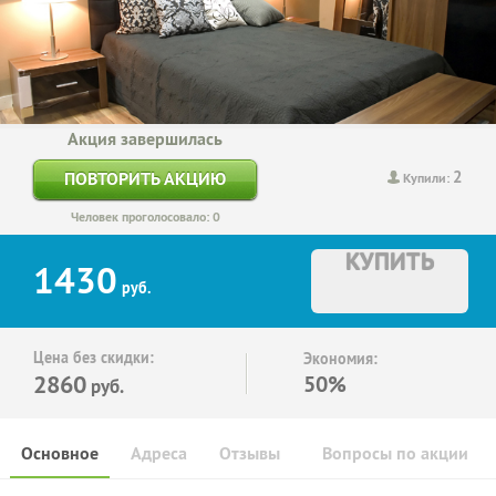
Акция завершилась
2
ПОВТОРИТЬ АКЦИЮ
Купили:
Человек проголосовало: 0
КУПИТЬ
1430
руб.
Цена без скидки:
Экономия:
2860
50%
руб.
Основное
Адреса
Отзывы
Вопросы по акции