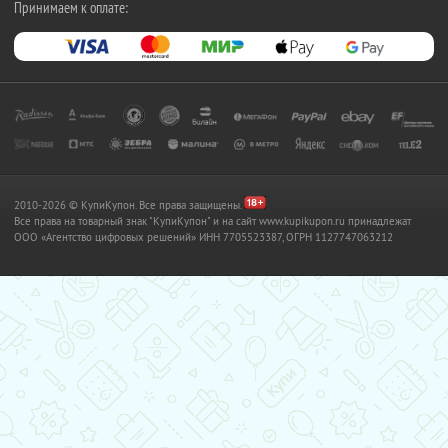
Принимаем к оплате:
2010-2026 © КупиКупон. Все права защищены.
Все права на товарный знак "КупиКупон" и на сайт www.kupikupon.ru принадлежат
OOO «Агентство цифровых решений» ИНН 7705523387, ОГРН 1127747063212