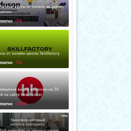
зличные курсы от онлайн-академии
дюсон»
сплатно
-5%
сы от онлайн-школы Skillfactory
сплатно
-5%
змещение вашей вакансии на 30
й на сайте HeadHunter
сплатно
-100%
ой трансфер от сервиса заказа