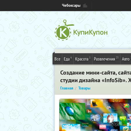
Чебоксары
6
1
25
Все
Еда
Красота
Развлечения
Авто
Создание мини-сайта, сайт
студии дизайна «InfoSib».
Главная
Товары