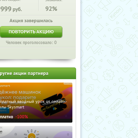
Экономия:
9999
92%
руб.
Акция завершилась
ПОВТОРИТЬ АКЦИЮ
Человек проголосовало: 0
ругие акции партнера
сплатный вводный урок от онлайн-
олы Skysmart
сплатно
-100%