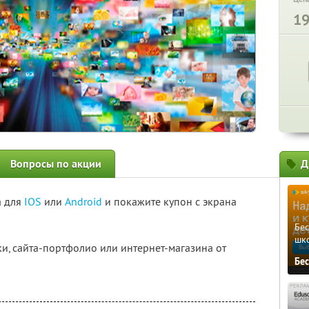
1
Вопросы по акции
Д
а для
IOS
или
Android
и покажите купон с экрана
Бе
шк
ки, сайта-портфолио или интернет-магазина от
Бе