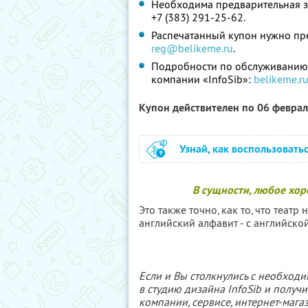
Необходима предварительная за
+7 (383) 291-25-62.
Распечатанный купон нужно пре
reg@belikeme.ru
.
Подробности по обслуживанию 
компании «InfoSib»:
belikeme.r
Купон действителен по 06 февра
Узнай, как воспользовать
В сущности, любое хор
Это также точно, как то, что театр 
английский алфавит - с английской 
Если и Вы столкнулись с необходи
в студию дизайна InfoSib и полу
компании, сервисе, интернет-маг