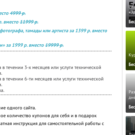
Ра
«Э
место
4999 р.
р. вместо
11999 р.
Бе
фотографа, тамады или артиста за 1399 р. вместо
н» за 1999 р. вместо
19999 р.
Кур
Бе
в течении 3-х месяцев или услуги технической
.
в течении 6-ти месяцев или услуги технической
.
а.
Ра
дне
Бе
ие одного сайта.
ое количество купонов для себя и в подарок
атная инструкция для самостоятельной работы с
Люб