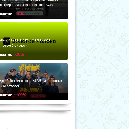
нсферов из аэропортов i'way
сплатно
-10%
вый заказ в сети магазинов
олотое Яблоко»
сплатно
-20%
дней бесплатно в START для новых
льзователей
сплатно
-100%