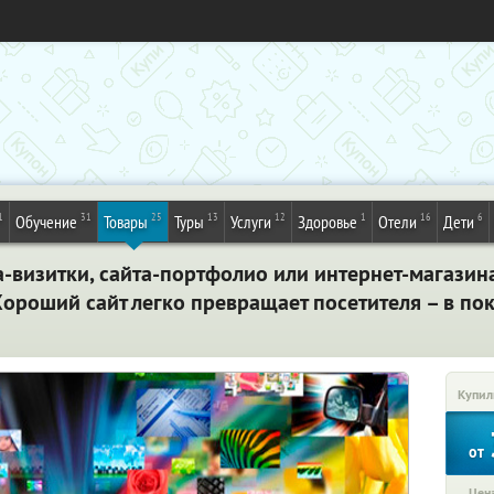
1
31
25
13
12
1
16
6
Обучение
Товары
Туры
Услуги
Здоровье
Отели
Дети
а-визитки, сайта-портфолио или интернет-магази
 Хороший сайт легко превращает посетителя – в по
Купил
от
Цена