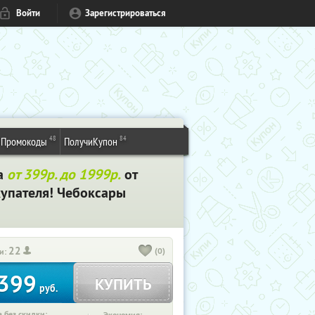
Войти
Зарегистрироваться
48
84
Промокоды
ПолучиКупон
на
от 399р. до 1999р.
от
купателя! Чебоксары
22
(0)
и:
399
КУПИТЬ
руб.
 без скидки: