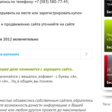
пись по телефону: +7 (383) 380-77-45;
тра
Бе
дъявить на месте или зарегистрировать купон
и продвижению сайта уточняйте на сайте
u
Пер
ля 2012 включительно
«З
Бе
ся купоном
ошее дело начинается с хорошего сайта..
25 
по
начинается с вешалки, алфавит - с буквы «А»,
«А»... Ну, в общем, вы поняли.
Бе
мостью обзавестись собственным сайтом, обратитесь
Теги:
чите возможность донести информацию о Вашей
азине или любом другом проекте до максимально