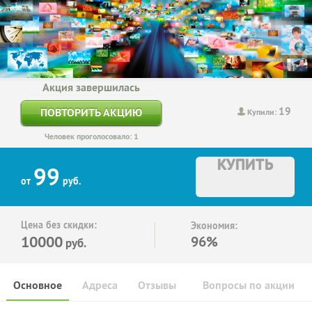
Акция завершилась
19
ПОВТОРИТЬ АКЦИЮ
Купили:
Человек проголосовало: 1
КУПИТЬ
99
от
руб.
Цена без скидки:
Экономия:
10000
96%
руб.
Основное
Адреса
Отзывы
Вопросы по акции