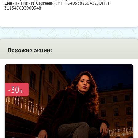
Шевнин Никита Сергеевич,
ИНН 540538235432
, ОГРН
311547603900348
Похожие акции:
-30
%