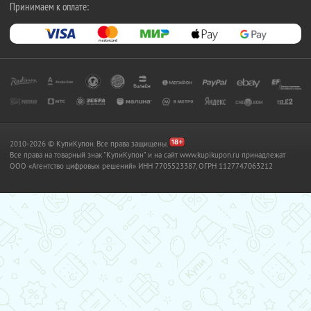
Принимаем к оплате:
2010-2026 © КупиКупон. Все права защищены.
Все права на товарный знак "КупиКупон" и на сайт www.kupikupon.ru принадлежат
OOO «Агентство цифровых решений» ИНН 7705523387, ОГРН 1127747063212