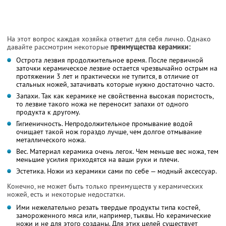
На этот вопрос каждая хозяйка ответит для себя лично. Однако
давайте рассмотрим некоторые
преимущества керамики:
Острота лезвия продолжительное время. После первичной
заточки керамическое лезвие остается чрезвычайно острым на
протяжении 3 лет и практически не тупится, в отличие от
стальных ножей, затачивать которые нужно достаточно часто.
Запахи. Так как керамике не свойственна высокая пористость,
то лезвие такого ножа не переносит запахи от одного
продукта к другому.
Гигиеничность. Непродолжительное промывание водой
очищает такой нож гораздо лучше, чем долгое отмывание
металлического ножа.
Вес. Материал керамика очень легок. Чем меньше вес ножа, тем
меньшие усилия приходятся на ваши руки и плечи.
Эстетика. Ножи из керамики сами по себе — модный аксессуар.
Конечно, не может быть только преимуществ у керамических
ножей, есть и некоторые недостатки.
Ими нежелательно резать твердые продукты типа костей,
замороженного мяса или, например, тыквы. Но керамические
ножи и не для этого созданы. Для этих целей существует