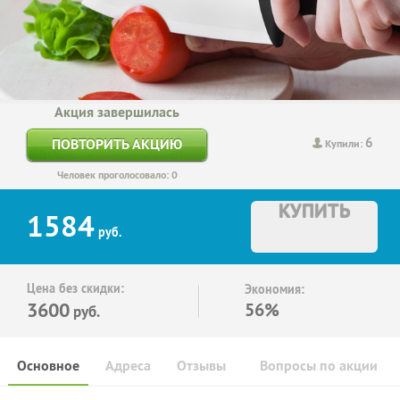
Акция завершилась
6
ПОВТОРИТЬ АКЦИЮ
Купили:
Человек проголосовало: 0
КУПИТЬ
1584
руб.
Цена без скидки:
Экономия:
3600
56%
руб.
Основное
Адреса
Отзывы
Вопросы по акции