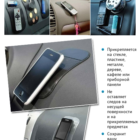
Прикрепляется
на стекле,
пластике,
металле,
дереве,
кафеле или
приборной
панели
Не
оставляет
следов на
несущей
поверхности
и на
прикрепляемых
предметах
Сохранит
вашу