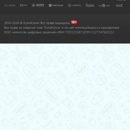
2010-2026 © КупиКупон. Все права защищены.
Все права на товарный знак "КупиКупон" и на сайт www.kupikupon.ru принадлежат
OOO «Агентство цифровых решений» ИНН 7705523387, ОГРН 1127747063212