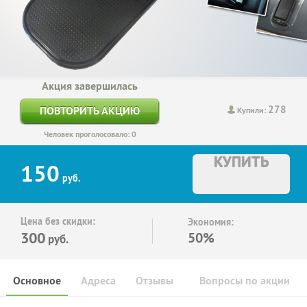
Акция завершилась
278
ПОВТОРИТЬ АКЦИЮ
Купили:
Человек проголосовало: 0
КУПИТЬ
150
руб.
Цена без скидки:
Экономия:
300
50%
руб.
Основное
Адреса
Отзывы
Вопросы по акции