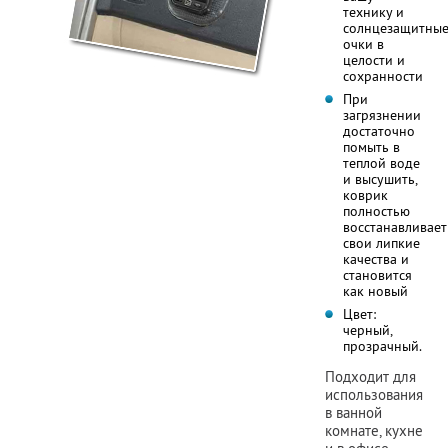
технику и
солнцезащитны
очки в
целости и
сохранности
При
загрязнении
достаточно
помыть в
теплой воде
и высушить,
коврик
полностью
восстанавливает
свои липкие
качества и
становится
как новый
Цвет:
черный,
прозрачный.
Подходит для
использования
в ванной
комнате, кухне