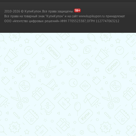
2010-2026 © КупиКупон. Все права защищены.
Все права на товарный знак "КупиКупон" и на сайт www.kupikupon.ru принадлежат
OOO «Агентство цифровых решений» ИНН 7705523387, ОГРН 1127747063212