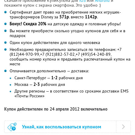
Скачайте приложение КупиКупона для
IOS
или
Android
и
покажите купон с экрана смартфона. Это удобно :)
Сертификат дает право на приобретение мягких игрушек-
трансформеров Disney за
571р
. вместо
1142р
.
Бонус! Скидка 20%
на детскую одежду и головные уборы!
Вы можете приобрести сколько угодно купонов для себя и в
подарок
Один купон действителен для одного человека
Необходимо предварительно записаться по телефонам: +7
(812)44-970-99,+7 (921)882-57-02,+7 (495)54-240-89,
сообщить номер купона и предъявить распечатанный купон на
месте
Оплачивается дополнительно — доставка:
Санкт-Петербург —
1-2
рабочих дня
Москва —
2-3
рабочих дня
Другие регионы — в соответствии со сроками доставки EMS
«Почты России»
Купон действителен по 24 апреля 2012 включительно
Узнай, как воспользоваться купоном