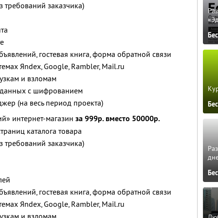
з требований заказчика)
Ра
«Э
та
Бе
те
 объявлений, гостевая книга, форма обратной связи
емах Яndex, Google, Rambler, Mail.ru
рузкам и взломам
Кур
 данных с шифрованием
ер (на весь период проекта)
Бе
й» интернет-магазин
за 999р. вместо 50000р.
траниц каталога товара
з требований заказчика)
Ра
дне
Бе
лей
 объявлений, гостевая книга, форма обратной связи
емах Яndex, Google, Rambler, Mail.ru
рузкам и взломам
Люб