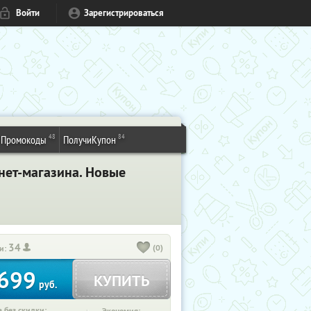
Войти
Зарегистрироваться
48
84
Промокоды
ПолучиКупон
ет-магазина. Новые
34
(0)
и:
699
КУПИТЬ
руб.
 без скидки: