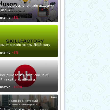
зличные курсы от онлайн-академии
дюсон»
сплатно
-5%
сы от онлайн-школы Skillfactory
сплатно
-5%
змещение вашей вакансии на 30
й на сайте HeadHunter
сплатно
-100%
ой трансфер от сервиса заказа