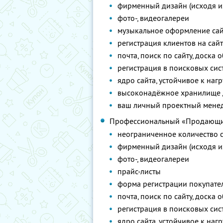
фирменный дизайн (исходя и
фото-, видеогалереи
музыкальное оформление сай
регистрация клиентов на сай
почта, поиск по сайту, доска
регистрация в поисковых сист
ядро сайта, устойчивое к наг
высоконадёжное хранилище
ваш личный проектный менедж
Профессиональный «Продающи
неограниченное количество с
фирменный дизайн (исходя и
фото-, видеогалереи
прайс-листы
форма регистрации покупате
почта, поиск по сайту, доска
регистрация в поисковых сист
ядро сайта, устойчивое к наг