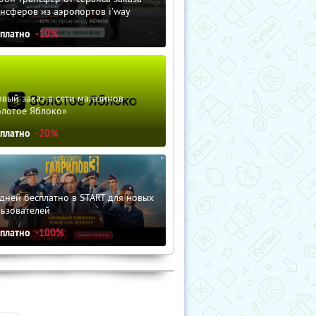
нсферов из аэропортов i'way
сплатно
-10%
вый заказ в сети магазинов
олотое Яблоко»
сплатно
-20%
дней бесплатно в START для новых
льзователей
сплатно
-100%