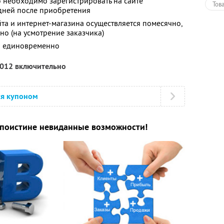
 необходимо зарегистрировать на сайте
Тов
 дней после приобретения
йта и интернет-магазина осуществляется помесячно,
о (на усмотрение заказчика)
ся единовременно
2012 включительно
ся купоном
 поистине невиданные возможности!