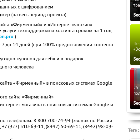
тра
 данных с шифрованием
ер (на весь период проекта)
Бе
сайта «Фирменный» и «Интернет магазин»
 услуги техподдержки и хостинга сроком на 1 год
on.pro
)
Пер
 7 до 14 дней (при 100% предоставлении контента
«З
угодно купонов для себя и в подарок
Бе
дного человека
сайта «Фирменный» в поисковых системах Google
25 
по
рого сайта «Фирменный»
Бе
интернет-магазина в поисковых системах Google и
по телефонам: 8 800 700-74-94 (звонок по России
 +7 (927) 510-69-11, (8442) 50-69-11, (8442) 98-09-
Теги: