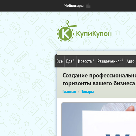
Чебоксары
6
1
25
Все
Еда
Красота
Развлечения
Авто
Создание профессиональн
горизонты вашего бизнеса
Главная
Товары