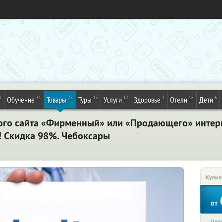
1
31
25
13
12
1
16
6
Обучение
Товары
Туры
Услуги
Здоровье
Отели
Дети
ого сайта «Фирменный» или «Продающего» интерн
! Скидка 98%. Чебоксары
Купил
от
Цена