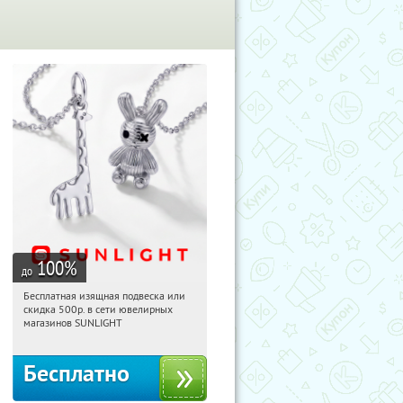
100
%
до
Бесплатная изящная подвеска или
05:44:20
Получили:
73
скидка 500р. в сети ювелирных
Россия
магазинов SUNLIGHT
Бесплатно