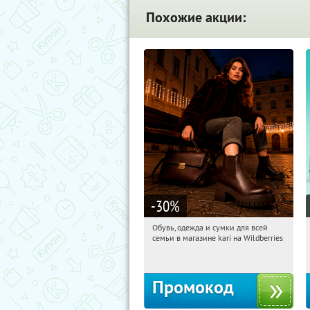
Похожие акции:
-30
%
Обувь, одежда и сумки для всей
05:44:20
Получили:
30
семьи в магазине kari на Wildberries
Россия
Промокод