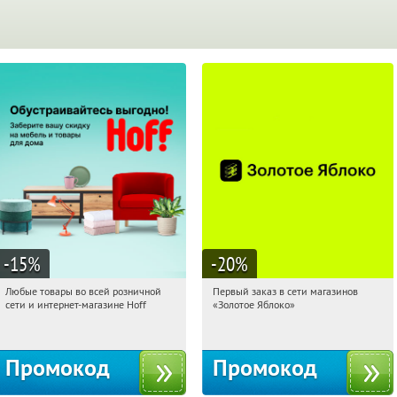
-15
%
-20
%
Любые товары во всей розничной
Первый заказ в сети магазинов
05:44:20
Получили:
83
05:44:20
Получи первым!
сети и интернет-магазине Hoff
«Золотое Яблоко»
Москва, 1-й Волоколамский проезд,
Россия
10с1
Промокод
Промокод