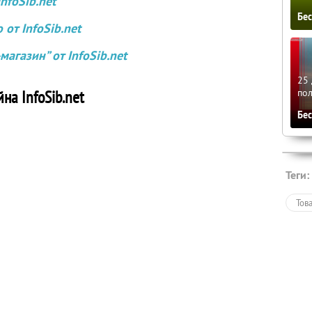
nfoSib.net
Бе
от InfoSib.net
агазин” от InfoSib.net
25 
по
на InfoSib.net
Бе
Теги:
Тов