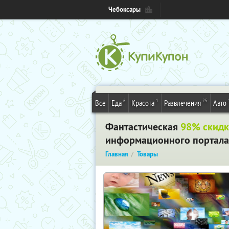
Чебоксары
6
1
25
Все
Еда
Красота
Развлечения
Авто
Фантастическая
98% скидк
информационного портала о
Главная
Товары