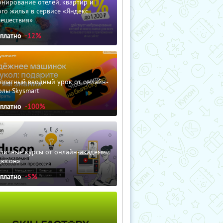
нирование отелей, квартир и
го жилья в сервисе «Яндекс
тешествия»
сплатно
-12%
сплатный вводный урок от онлайн-
олы Skysmart
сплатно
-100%
зличные курсы от онлайн-академии
дюсон»
сплатно
-5%