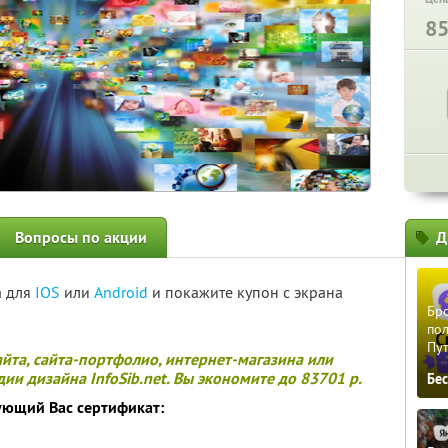
8
Вопросы по акции
Д
а для
IOS
или
Android
и покажите купон с экрана
Бро
пол
Пу
айта, сайта-портфолио, интернет-магазина или
ии дизайна InfoSib.net. Вы экономите до 83701 р.
Бе
ующий Вас сертификат: