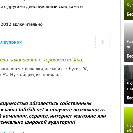
Кур
ся с другими действующими скидками и
Бе
я 2012 включительно
Ра
ся купоном
дне
Бе
ело начинается с хорошего сайта.
ачинается с вешалки, алфавит - с буквы “А”,
А”... Ну в общем, вы поняли...
Люб
тра
Бе
бходимостью обзавестись собственным
 дизайна
InfoSib.net
и получите возможность
компании, сервисе, интернет-магазине или
ксимально широкой аудитории!
Пер
«З