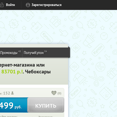
Войти
Зарегистрироваться
48
84
Промокоды
ПолучиКупон
ернет-магазина или
 83701 р.!
. Чебоксары
152
(0)
и:
499
КУПИТЬ
руб.
 без скидки: