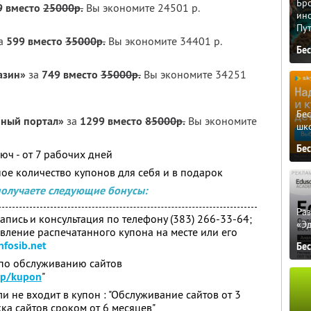
Бро
9 вместо
25000р.
Вы экономите 24501 р.
ино
Пу
а
599 вместо
35000р.
Вы экономите 34401 р.
Бе
азин»
за
749 вместо
35000р.
Вы экономите 34251
Бе
нный портал»
за
1299 вместо
85000р.
Вы экономите
шк
Бе
юч - от 7 рабочих дней
ое количество купонов для себя и в подарок
получаете следующие бонусы:
Ра
пись и консультация по телефону (383) 266-33-64;
«Э
явление распечатанного купона на месте или его
fosib.net
Бе
 по обслуживанию cайтов
hp/kupon
"
 не входит в купон : "Обслуживание сайтов от 3
ка сайтов сроком от 6 месяцев"