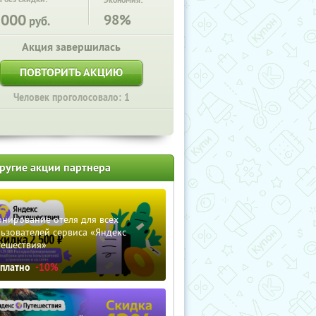
Экономия:
5000
98%
руб.
Акция завершилась
ПОВТОРИТЬ АКЦИЮ
Человек проголосовало: 1
ругие акции партнера
нирование отеля для всех
ьзователей сервиса «Яндекс
тешествия»
сплатно
-10%