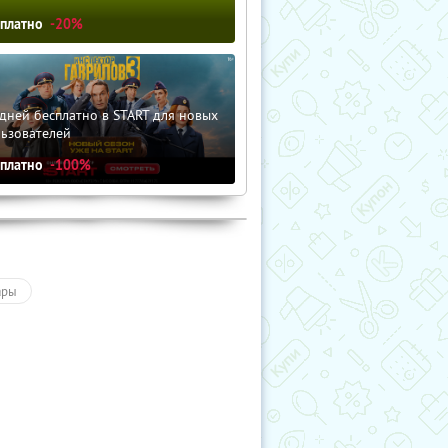
сплатно
-20%
дней бесплатно в START для новых
льзователей
сплатно
-100%
ары