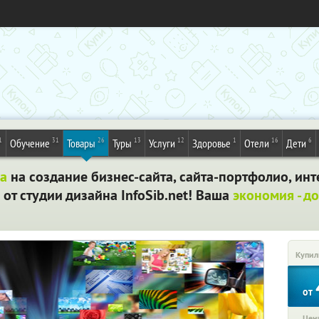
1
31
26
13
12
1
16
6
Обучение
Товары
Туры
Услуги
Здоровье
Отели
Дети
а
на создание бизнес-сайта, сайта-портфолио, инт
т студии дизайна InfoSib.net! Ваша
экономия - до
Купил
от
Цена