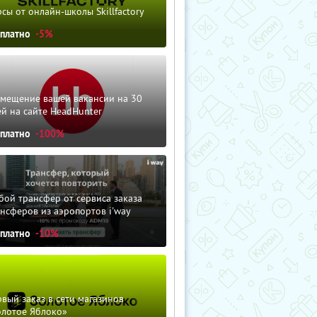
сы от онлайн-школы Skillfactory
сплатно
-5%
змещение вашей вакансии на 30
й на сайте HeadHunter
сплатно
-100%
ой трансфер от сервиса заказа
нсферов из аэропортов i'way
сплатно
-10%
вый заказ в сети магазинов
олотое Яблоко»