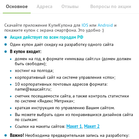
Основное
Адреса
Отзывы
Вопросы по акции
Скачайте приложение КупиКупона для
IOS
или
Android
и
покажите купон с экрана смартфона. Это удобно :)
Акция действует по всем городам РФ
Один купон даёт скидку на разработку одного сайта
В купон входит:
домен на год, в формате «www.ваш сайт.ru» (домен должен
быть свободен);
хостинг на полгода;
корпоративный сайт на системе управления «cms»;
10 корпоративных почтовых адресов формата:
name@вашсайт.ru;
счетчик посещаемости сайта, а также контроль статистики
по системе «Яндекс Метрика»;
краткая инструкция по управлению Вашим сайтом.
Вы можете выбрать один из понравившихся дизайнов сайта
по ссылкам:
Cсылки на макеты сайтов:
Макет 1
,
Макет 2
Важно!
Необходима предварительная запись на разработку: