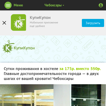
Меню
Чебоксары
КупиКупон
Мобильное приложение
Загрузить
ещё удобнее
Сутки проживания в хостеле
за 175р. вместо
350р
.
Главные достопримечательности города — в двух
шагах от вашей кровати! Чебоксары