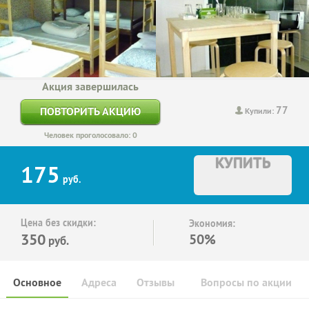
Акция завершилась
77
ПОВТОРИТЬ АКЦИЮ
Купили:
Человек проголосовало: 0
КУПИТЬ
175
руб.
Цена без скидки:
Экономия:
350
50%
руб.
Основное
Адреса
Отзывы
Вопросы по акции