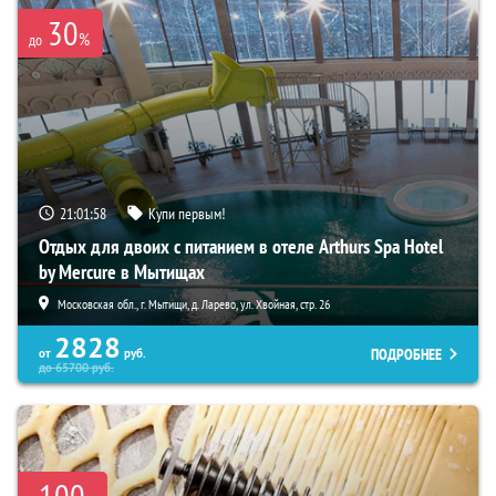
30
%
до
21:01:57
Купи первым!
Отдых для двоих с питанием в отеле Arthurs Spa Hotel
by Mercure в Мытищах
Московская обл., г. Мытищи, д. Ларево, ул. Хвойная, стр. 26
2828
ПОДРОБНЕЕ
от
руб.
до
65700
руб.
-100