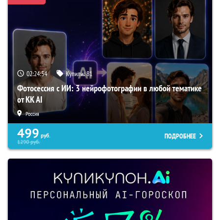
02:24:53
Купили:
81
Фотосессия с ИИ: 3 нейрофотографии в любой тематике
от KK AI
Россия
499
ПОДРОБНЕЕ
руб.
1290
руб.