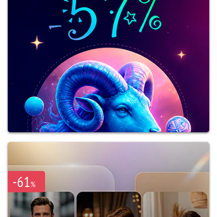
-61
%