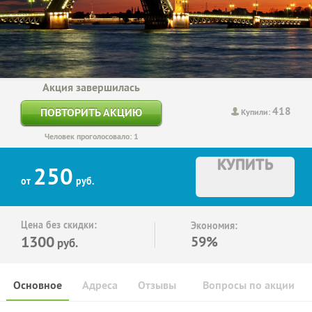
Акция завершилась
418
ПОВТОРИТЬ АКЦИЮ
Купили:
Человек проголосовало: 1
КУПИТЬ
250
от
руб.
Цена без скидки:
Экономия:
1300
59%
руб.
Основное
Адреса
Отзывы
Вопросы по акции