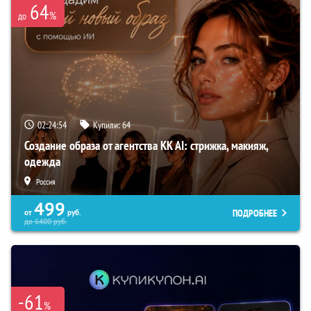
64
%
до
02:24:53
Купили:
64
Создание образа от агентства KK AI: стрижка, макияж,
одежда
Россия
499
ПОДРОБНЕЕ
от
руб.
до
6400
руб.
-61
%