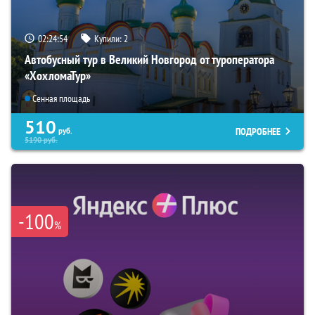
02:24:53
Купили:
2
Автобусный тур в Великий Новгород от туроператора
«ХохломаТур»
Сенная площадь
510
ПОДРОБНЕЕ
руб.
5190
руб.
-100
%