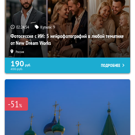
02:24:53
Купили:
9
Фотосессия с ИИ: 5 нейрофотографий в любой тематике
от New Dream Works
Россия
190
ПОДРОБНЕЕ
руб.
490
руб.
-51
%