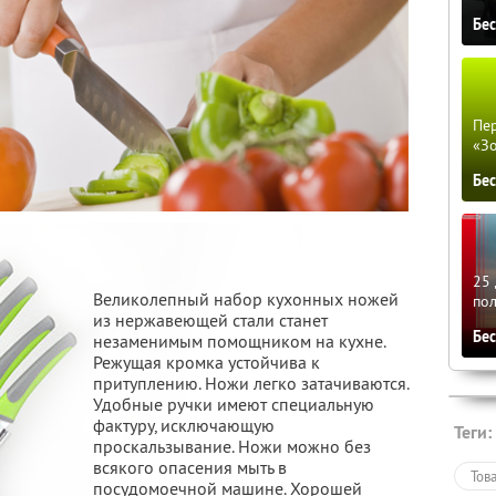
Бе
Пер
«З
Бе
25 
Великолепный набор кухонных ножей
по
из нержавеющей стали станет
Бе
незаменимым помощником на кухне.
Режущая кромка устойчива к
притуплению. Ножи легко затачиваются.
Удобные ручки имеют специальную
фактуру, исключающую
Теги:
проскальзывание. Ножи можно без
всякого опасения мыть в
Тов
посудомоечной машине. Хорошей