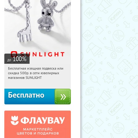
100
%
до
Бесплатная изящная подвеска или
14:14:00
Получили:
73
скидка 500р. в сети ювелирных
Россия
магазинов SUNLIGHT
Бесплатно