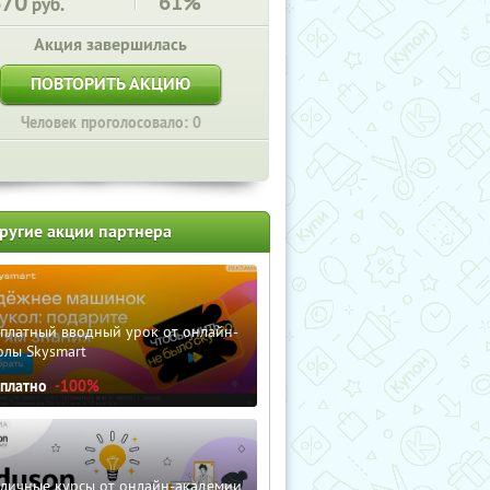
670
61%
руб.
Акция завершилась
ПОВТОРИТЬ АКЦИЮ
Человек проголосовало: 0
ругие акции партнера
сплатный вводный урок от онлайн-
олы Skysmart
сплатно
-100%
зличные курсы от онлайн-академии