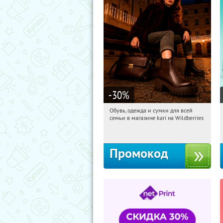
-30
%
Обувь, одежда и сумки для всей
14:14:00
Получили:
31
семьи в магазине kari на Wildberries
Россия
Промокод