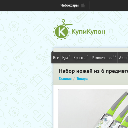
Чебоксары
6
1
25
Все
Еда
Красота
Развлечения
Авто
Набор ножей из 6 предмето
Главная
Товары