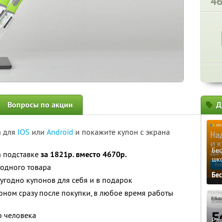
4
Вопросы по акции
Д
а для
IOS
или
Android
и покажите купон с экрана
Бе
а подставке
за 1821р. вместо 4670р.
шк
 одного товара
Бе
угодно купонов для себя и в подарок
оном сразу после покупки, в любое время работы
о человека
Ра