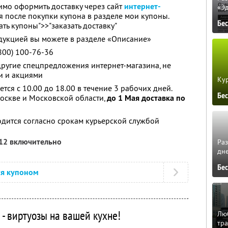
имо оформить доставку через сайт
интернет-
«Э
я после покупки купона в разделе мои купоны.
Бе
ть купоны">>"заказать доставку"
дукцией вы можете в разделе «Описание»
800) 100-76-36
другие спецпредложения интернет-магазина, не
и и акциями
Кур
тся с 10.00 до 18.00 в течение 3 рабочих дней.
Бе
оскве и Московской области,
до 1 Мая доставка по
дится согласно срокам курьерской службой
012 включительно
Ра
дне
Бе
ся купоном
- виртуозы на вашей кухне!
Люб
тра