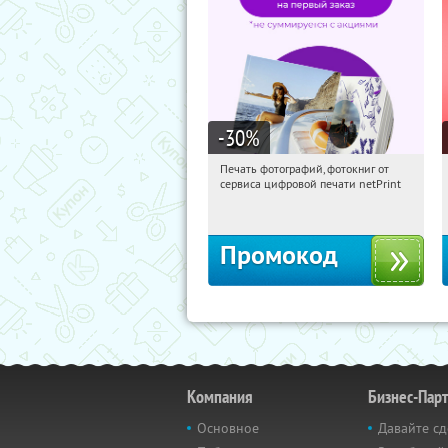
-30
%
Печать фотографий, фотокниг от
14:14:00
Получили:
4
сервиса цифровой печати netPrint
Россия
Промокод
Компания
Бизнес-Пар
Основное
Давайте сд