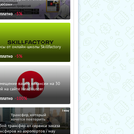
дюсон»
сплатно
-5%
сы от онлайн-школы Skillfactory
сплатно
-5%
змещение вашей вакансии на 30
й на сайте HeadHunter
сплатно
-100%
ой трансфер от сервиса заказа
нсферов из аэропортов i'way