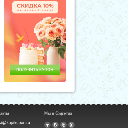
такты
Мы в Соцсетях
si@kupikupon.ru