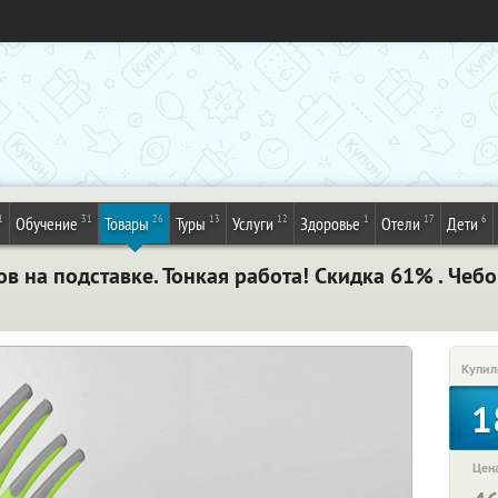
1
31
26
13
12
1
17
6
Обучение
Товары
Туры
Услуги
Здоровье
Отели
Дети
в на подставке. Тонкая работа! Скидка 61% . Чеб
Купил
1
Цена