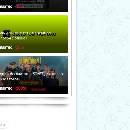
сплатно
-10%
вый заказ в сети магазинов
олотое Яблоко»
сплатно
-20%
дней бесплатно в START для новых
льзователей
сплатно
-100%
ары