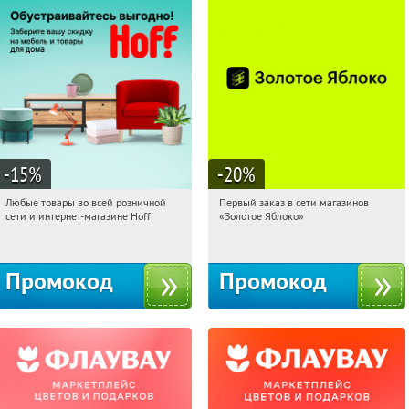
-15
%
-20
%
Любые товары во всей розничной
Первый заказ в сети магазинов
14:14:00
Получили:
83
14:14:00
Получи первым!
сети и интернет-магазине Hoff
«Золотое Яблоко»
Москва, 1-й Волоколамский проезд,
Россия
10с1
Промокод
Промокод