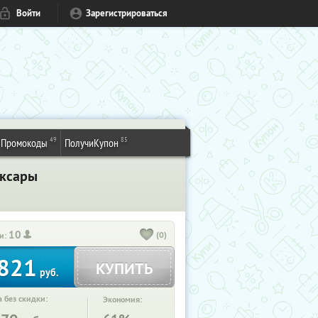
Войти
Зарегистрироваться
49
85
Промокоды
ПолучиКупон
оксары
10
(0)
и:
821
КУПИТЬ
руб.
 без скидки:
Экономия: