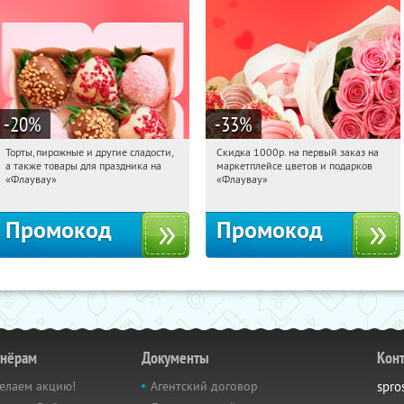
-20
%
-33
%
Торты, пирожные и другие сладости,
Скидка 1000р. на первый заказ на
14:14:00
Получили:
6
14:14:00
Получили:
18
а также товары для праздника на
маркетплейсе цветов и подарков
Россия
Россия
«Флаувау»
«Флаувау»
Промокод
Промокод
тнёрам
Документы
Кон
елаем акцию!
Агентский договор
spro