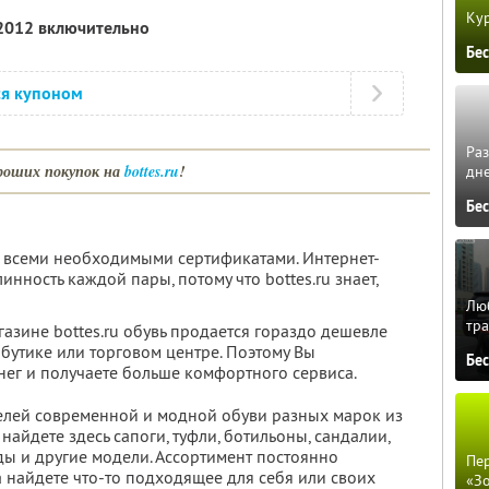
Кур
 2012 включительно
Бе
ся купоном
Ра
роших покупок на
bottes.ru
!
дне
Бе
 всеми необходимыми сертификатами. Интернет-
нность каждой пары, потому что bottes.ru знает,
Люб
тра
агазине bottes.ru обувь продается гораздо дешевле
 бутике или торговом центре. Поэтому Вы
Бе
ег и получаете больше комфортного сервиса.
делей современной и модной обуви разных марок из
найдете здесь сапоги, туфли, ботильоны, сандалии,
ды и другие модели. Ассортимент постоянно
Пер
а найдете что-то подходящее для себя или своих
«З