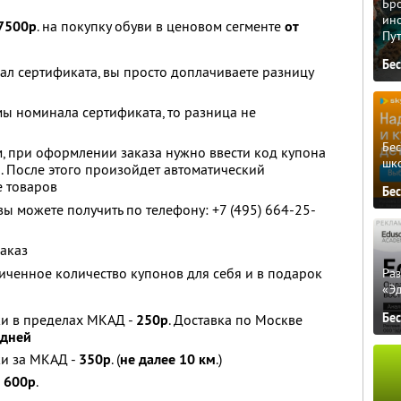
Бро
ино
7500р
. на покупку обуви в ценовом сегменте
от
Пу
Бе
л сертификата, вы просто доплачиваете разницу
ы номинала сертификата, то разница не
Бе
, при оформлении заказа нужно ввести код купона
шк
. После этого произойдет автоматический
е товаров
Бе
можете получить по телефону: +7 (495) 664-25-
заказ
ченное количество купонов для себя и в подарок
Ра
«Э
Бе
ки в пределах МКАД -
250р
. Доставка по Москве
 дней
ки за МКАД -
350р
. (
не далее 10 км
.)
и
600р
.