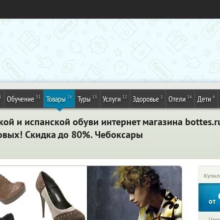
1
31
26
13
12
1
16
6
Обучение
Товары
Туры
Услуги
Здоровье
Отели
Дети
кой и испанской обуви интернет магазина bottes.ru
новых! Скидка до 80%. Чебоксары
Купил
от
Цена