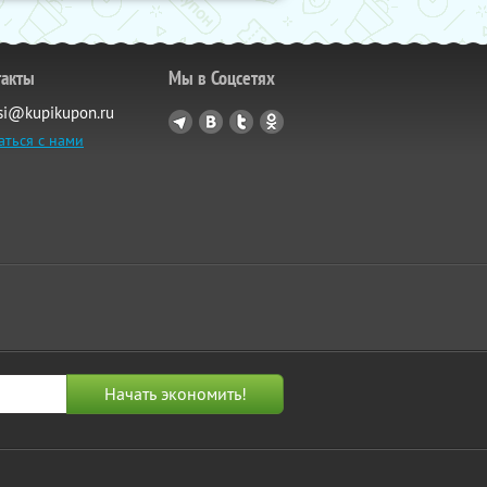
такты
Мы в Соцсетях
si@kupikupon.ru
аться с нами