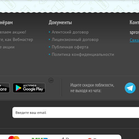
тнёрам
Документы
Кон
елаем акцию!
Агентский договор
spro
е, как Вебмастер
Лицензионный договор
Связ
е акции
Публичная оферта
Политика конфиденциальности
Ищите скидки поблизости,
не выходя из чата: