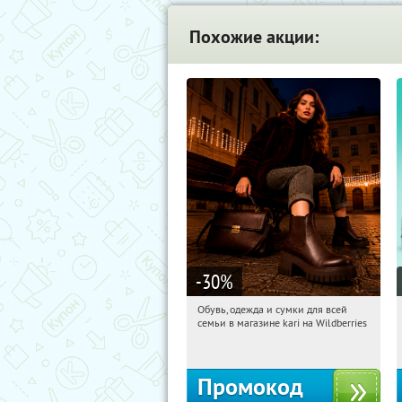
Похожие акции:
-30
%
Обувь, одежда и сумки для всей
17:35:08
Получили:
32
семьи в магазине kari на Wildberries
Россия
Промокод