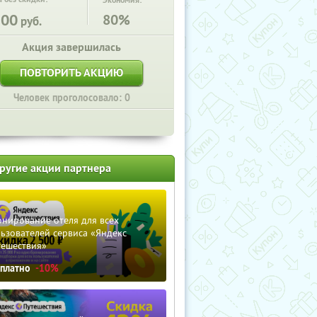
Экономия:
500
80%
руб.
Акция завершилась
ПОВТОРИТЬ АКЦИЮ
Человек проголосовало: 0
ругие акции партнера
нирование отеля для всех
ьзователей сервиса «Яндекс
тешествия»
сплатно
-10%