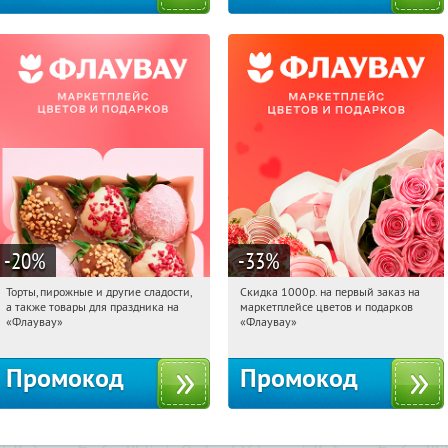
-20
%
-33
%
Торты, пирожные и другие сладости,
Скидка 1000р. на первый заказ на
17:35:08
Получили:
6
17:35:08
Получили:
18
а также товары для праздника на
маркетплейсе цветов и подарков
Россия
Россия
«Флаувау»
«Флаувау»
Промокод
Промокод