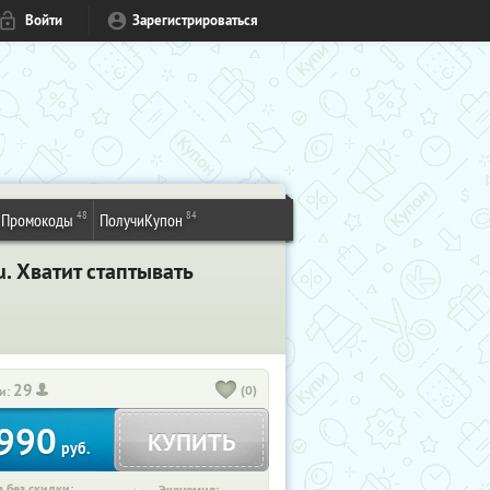
Войти
Зарегистрироваться
48
84
Промокоды
ПолучиКупон
. Хватит стаптывать
29
(0)
и:
990
КУПИТЬ
руб.
 без скидки: