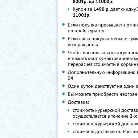
8001р. до 11000р
.
Купон за
1490 р
. дает скидку
11001р
.
Если покупка превышает номина
по прейскуранту
Если ваша покупка меньше сумм
возвращается
Чтобы воспользоваться купоном
и нажать кнопку «активировать»
перерасчет стоимости в корзин
Дополнительную информацию вы 
04
Один купон действует на один 
Вы можете приобрести неограни
Доставка:
стоимость курьерской достав
осуществляется в течение
2-х
стоимость курьерской достав
стоимость доставки по Росси