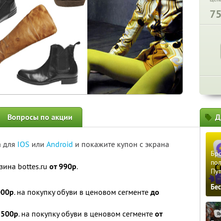
7
Вопросы по акции
Д
а для
IOS
или
Android
и покажите купон с экрана
Бро
пол
зина bottes.ru
от 990р
.
Пу
Бе
000р
. на покупку обуви в ценовом сегменте
до
5500р
. на покупку обуви в ценовом сегменте
от