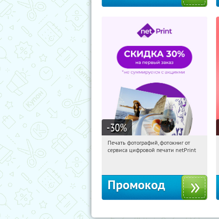
-30
%
Печать фотографий, фотокниг от
17:35:08
Получили:
4
сервиса цифровой печати netPrint
Россия
Промокод