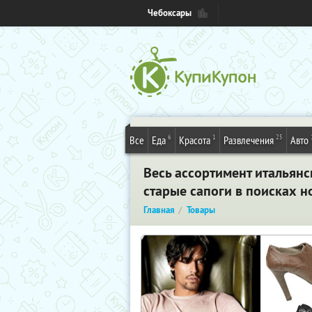
Чебоксары
6
1
25
Все
Еда
Красота
Развлечения
Авто
Весь ассортимент итальянс
старые сапоги в поисках 
Главная
Товары