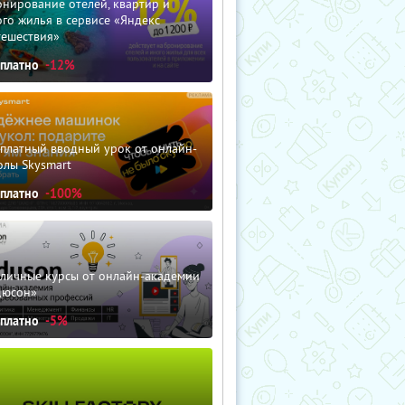
нирование отелей, квартир и
го жилья в сервисе «Яндекс
тешествия»
сплатно
-12%
сплатный вводный урок от онлайн-
олы Skysmart
сплатно
-100%
зличные курсы от онлайн-академии
дюсон»
сплатно
-5%