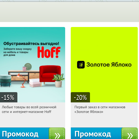
-15
%
-20
%
Любые товары во всей розничной
Первый заказ в сети магазинов
17:35:08
Получили:
83
17:35:08
Получи первым!
сети и интернет-магазине Hoff
«Золотое Яблоко»
Москва, 1-й Волоколамский проезд,
Россия
10с1
Промокод
Промокод