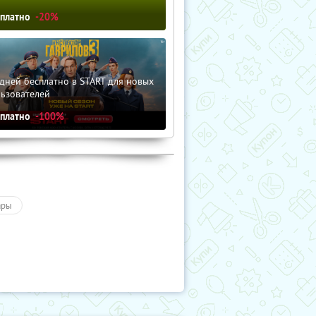
сплатно
-20%
дней бесплатно в START для новых
льзователей
сплатно
-100%
ары