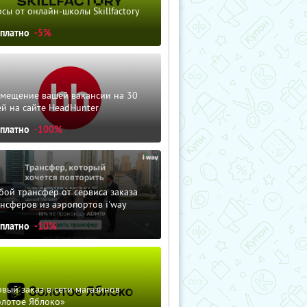
сы от онлайн-школы Skillfactory
сплатно
-5%
змещение вашей вакансии на 30
й на сайте HeadHunter
сплатно
-100%
ой трансфер от сервиса заказа
нсферов из аэропортов i'way
сплатно
-10%
вый заказ в сети магазинов
олотое Яблоко»