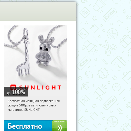
100
%
до
Бесплатная изящная подвеска или
17:35:08
Получили:
74
скидка 500р. в сети ювелирных
Россия
магазинов SUNLIGHT
Бесплатно