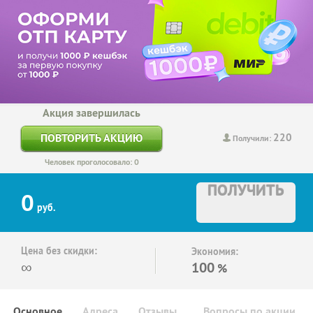
Акция завершилась
220
ПОВТОРИТЬ АКЦИЮ
Получили:
Человек проголосовало: 0
ПОЛУЧИТЬ
0
руб.
Цена без скидки:
Экономия:
∞
100
%
Основное
Адреса
Отзывы
Вопросы по акции