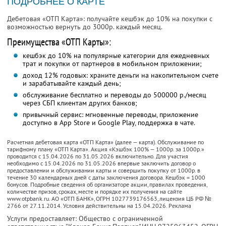
ПОДРОБНЕЕ О КАРТЕ
Дебетовая «ОТП Карта»: получайте кешбэк до 10% на покупки с
возможностью вернуть до 3000р. каждый месяц.
Преимущества «ОТП Карты»:
кешбэк до 10% на популярные категории для ежедневных
трат и покупки от партнеров в мобильном приложении;
доход 12% годовых: храните деньги на накопительном счете
и зарабатывайте каждый день;
обслуживание бесплатно и переводы до 500000 р./месяц
через СБП клиентам других банков;
привычный сервис: мгновенные переводы, приложение
доступно в App Store и Google Play, поддержка в чате.
Расчетная дебетовая карта «ОТП Карта» (далее — карта). Обслуживание по
тарифному плану «ОТП Карта». Акция «Кэшбэк 100% — 1000р. за 1000р.»
проводится с 15.04.2026 по 31.05.2026 включительно. Для участия
необходимо с 15.04.2026 по 31.05.2026 впервые заключить договор о
предоставлении и обслуживании карты и совершить покупку от 1000р. в
течение 30 календарных дней с даты заключения договора. Кешбэк = 1000
бонусов. Подробные сведения об организаторе акции, правилах проведения,
количестве призов, сроках, месте и порядке их получения на сайте
www.otpbank.ru. АО «ОТП БАНК», ОГРН 1027739176563, лицензия ЦБ РФ №
2766 от 27.11.2014. Условия действительны на 15.04.2026. Реклама
Услуги предоставляет: Общество с ограниченной