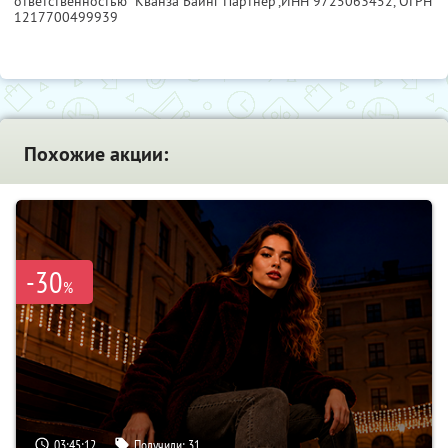
ответственностью "Кванза Баинг Партнер",
ИНН 9725063452
, ОГРН
1217700499939
Похожие акции:
-30
%
03:45:11
Получили:
31