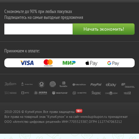
Сэкономьте до 90% при любых покупках
Подпишитесь на самые выгодные предложения
Принимаем к оплате:
2010-2026 © КупиКупон. Все права защищены.
Все права на товарный знак "КупиКупон" и на сайт www.kupikupon.ru принадлежат
OOO «Агентство цифровых решений» ИНН 7705523387, ОГРН 1127747063212