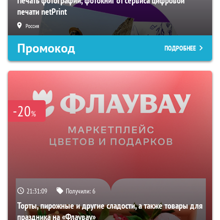
Печать фотографий, фотокниг от сервиса цифровой
печати netPrint
Россия
Промокод
ПОДРОБНЕЕ
-20
%
21:31:08
Получили:
6
Торты, пирожные и другие сладости, а также товары для
праздника на «Флаувау»