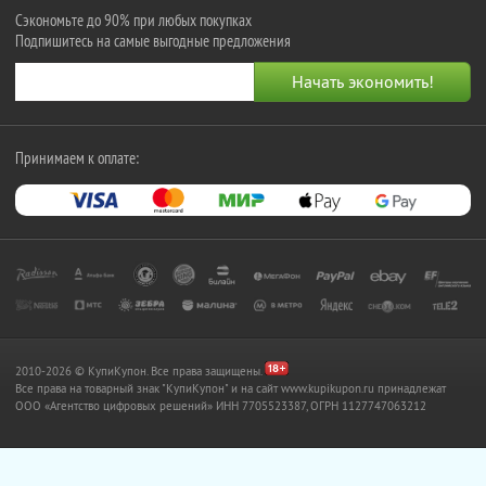
Сэкономьте до 90% при любых покупках
Подпишитесь на самые выгодные предложения
Принимаем к оплате:
2010-2026 © КупиКупон. Все права защищены.
Все права на товарный знак "КупиКупон" и на сайт www.kupikupon.ru принадлежат
OOO «Агентство цифровых решений» ИНН 7705523387, ОГРН 1127747063212