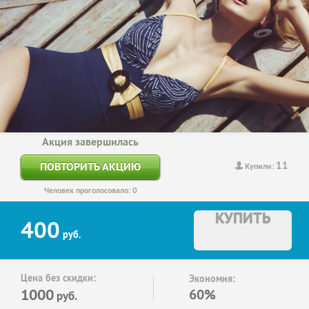
Акция завершилась
11
ПОВТОРИТЬ АКЦИЮ
Купили:
Человек проголосовало: 0
КУПИТЬ
400
руб.
Цена без скидки:
Экономия:
1000
60%
руб.