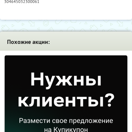
304645032300061
Похожие акции: