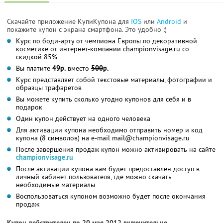
Скачайте приложение КупиКупона для
IOS
или
Android
и
покажите купон с экрана смартфона. Это удобно :)
Курс по боди-арту от чемпиона Европы по декоративной
косметике от интернет-компании championvisage.ru со
скидкой 85%
Вы платите
49р.
вместо
500
р.
Курс представляет собой текстовые материалы, фотографии и
образцы трафаретов
Вы можете купить сколько угодно купонов для себя и в
подарок
Один купон действует на одного человека
Для активации купона необходимо отправить номер и код
купона (8 символов) на e-mail mail@championvisage.ru
После завершения продаж купон можно активировать на сайте
championvisage.ru
После активации купона вам будет предоставлен доступ в
личный кабинет пользователя, где можно скачать
необходимые материалы
Воспользоваться купоном возможно будет после окончания
продаж
Купон действителен по 20 мая 2012 включительно