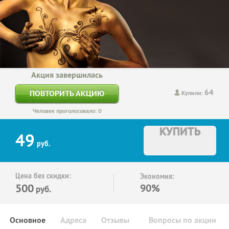
Акция завершилась
64
ПОВТОРИТЬ АКЦИЮ
Купили:
Человек проголосовало: 0
КУПИТЬ
49
руб.
Цена без скидки:
Экономия:
500
90%
руб.
Основное
Адреса
Отзывы
Вопросы по акции