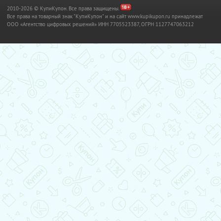
2010-2026 © КупиКупон. Все права защищены.
Все права на товарный знак "КупиКупон" и на сайт www.kupikupon.ru принадлежат
OOO «Агентство цифровых решений» ИНН 7705523387, ОГРН 1127747063212