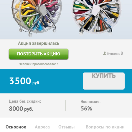
Акция завершилась
8
ПОВТОРИТЬ АКЦИЮ
Купили:
Человек проголосовало: 3
КУПИТЬ
3500
руб.
Цена без скидки:
Экономия:
8000
56%
руб.
Основное
Адреса
Отзывы
Вопросы по акции