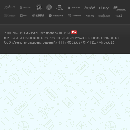
2010-2026 © КупиКупон. Все права защищены.
Все права на товарный знак "КупиКупон" и на сайт www.kupikupon.ru принадлежат
OOO «Агентство цифровых решений» ИНН 7705523387, ОГРН 1127747063212