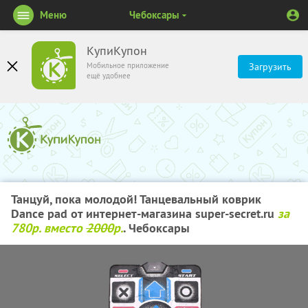
Меню
Чебоксары
КупиКупон
Мобильное приложение
Загрузить
ещё удобнее
Танцуй, пока молодой! Танцевальный коврик
Dance pad от интернет-магазина super-secret.ru
за
780р. вместо
2000
р.
. Чебоксары