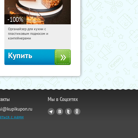
-100
%
Органайзер для кухни с
12:58:39
Получили:
312
пластиковым подносом и
Россия
контейнерами
Купить
такты
Мы в Соцсетях
si@kupikupon.ru
аться с нами