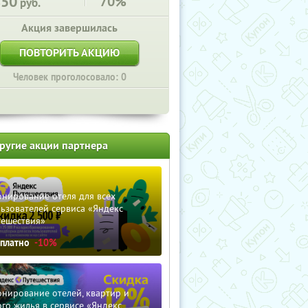
850
70%
руб.
Акция завершилась
ПОВТОРИТЬ АКЦИЮ
Человек проголосовало: 0
ругие акции партнера
нирование отеля для всех
ьзователей сервиса «Яндекс
тешествия»
сплатно
-10%
нирование отелей, квартир и
го жилья в сервисе «Яндекс