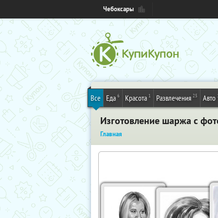
Чебоксары
6
1
25
Все
Еда
Красота
Развлечения
Авто
Изготовление шаржа с фот
Главная