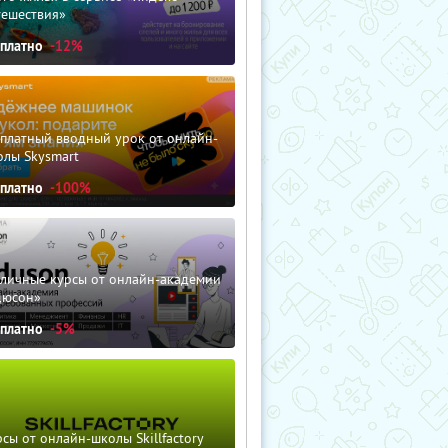
тешествия»
сплатно
-12%
сплатный вводный урок от онлайн-
олы Skysmart
сплатно
-100%
зличные курсы от онлайн-академии
дюсон»
сплатно
-5%
сы от онлайн-школы Skillfactory