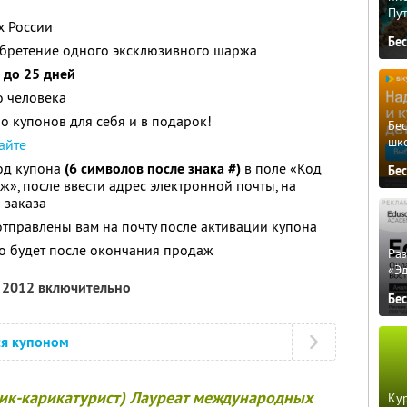
Пу
х России
Бе
обретение одного эксклюзивного шаржа
 до 25 дней
о человека
о купонов для себя и в подарок!
Бе
шк
айте
код купона
(6 символов после знака #)
в поле «Код
Бе
ж», после ввести адрес электронной почты, на
 заказа
отправлены вам на почту после активации купона
о будет после окончания продаж
Ра
«Э
я 2012 включительно
Бе
ся купоном
ик-карикатурист) Лауреат международных
Кур