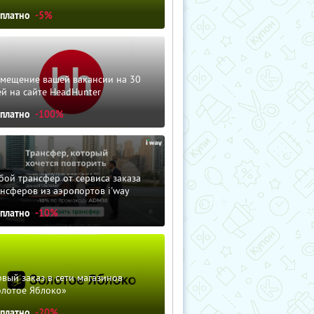
сплатно
-5%
змещение вашей вакансии на 30
й на сайте HeadHunter
сплатно
-100%
ой трансфер от сервиса заказа
нсферов из аэропортов i'way
сплатно
-10%
вый заказ в сети магазинов
олотое Яблоко»
сплатно
-20%