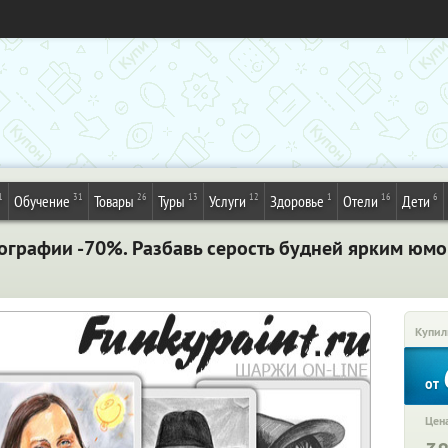
1
31
26
13
12
1
16
6
Обучение
Товары
Туры
Услуги
Здоровье
Отели
Дети
ографии -70%. Разбавь серость будней ярким юм
Купил
от
Цена