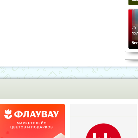
25 
по
Бе