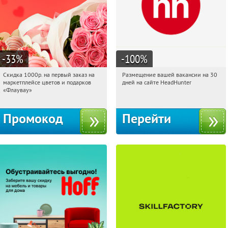
-33
%
-100
%
Скидка 1000р. на первый заказ на
Размещение вашей вакансии на 30
12:58:39
Получили:
18
12:58:39
Получили:
2
маркетплейсе цветов и подарков
дней на сайте HeadHunter
Россия
Россия
«Флаувау»
Промокод
Перейти