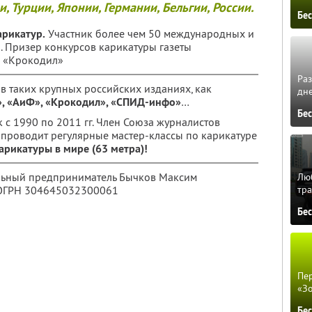
, Турции, Японии, Германии, Бельгии, России.
Бе
арикатур.
Участник более чем 50 международных и
. Призер конкурсов карикатуры газеты
а «Крокодил»
Ра
 в таких крупных российских изданиях, как
дне
», «АиФ», «Крокодил», «СПИД-инфо»
…
Бе
 с 1990 по 2011 гг. Член Союза журналистов
т проводит регулярные мастер-классы по карикатуре
арикатуры в мире (63 метра)!
альный предприниматель Бычков Максим
Люб
 ОГРН 304645032300061
тра
Бе
Пер
«З
Бе