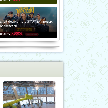
дней бесплатно в START для новых
льзователей
сплатно
-100%