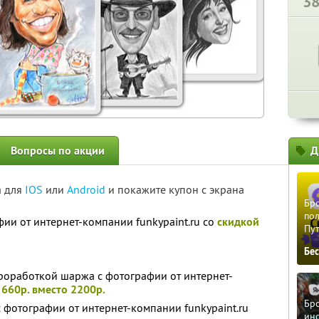
3
Вопросы по акции
Д
а для
IOS
или
Android
и покажите купон с экрана
Бро
пол
ии от интернет-компании funkypaint.ru со
скидкой
Пу
Бе
роработкой шаржа с фотографии от интернет-
а
660р. вместо 2200р.
Бро
 фотографии от интернет-компании funkypaint.ru
ино