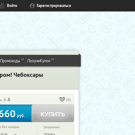
Войти
Зарегистрироваться
48
84
Промокоды
ПолучиКупон
ором! Чебоксары
6
(0)
и:
660
КУПИТЬ
руб.
 без скидки:
Экономия: