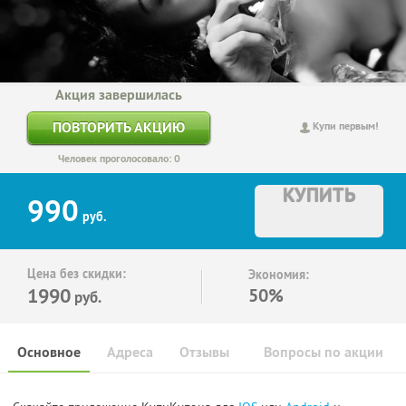
Акция завершилась
ПОВТОРИТЬ АКЦИЮ
Купи первым!
Человек проголосовало: 0
КУПИТЬ
990
руб.
Цена без скидки:
Экономия:
1990
50%
руб.
Основное
Адреса
Отзывы
Вопросы по акции