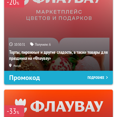
-20
%
10:50:30
Получили:
6
Торты, пирожные и другие сладости, а также товары для
праздника на «Флаувау»
Россия
Промокод
ПОДРОБНЕЕ
-33
%