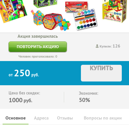
Акция завершилась
126
ПОВТОРИТЬ АКЦИЮ
Купили:
Человек проголосовало: 0
КУПИТЬ
250
от
руб.
Цена без скидки:
Экономия:
1000
50%
руб.
Основное
Адреса
Отзывы
Вопросы по акции