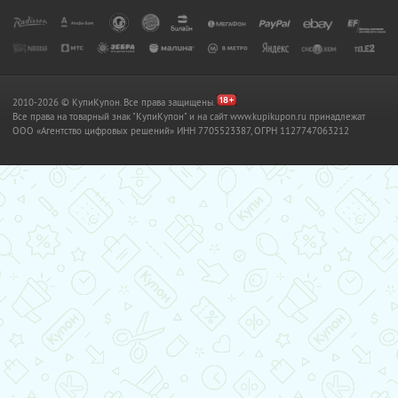
2010-2026 © КупиКупон. Все права защищены.
Все права на товарный знак "КупиКупон" и на сайт www.kupikupon.ru принадлежат
OOO «Агентство цифровых решений» ИНН 7705523387, ОГРН 1127747063212