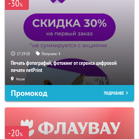
-30
%
17:19:57
Получили:
4
Печать фотографий, фотокниг от сервиса цифровой
печати netPrint
Россия
Промокод
ПОДРОБНЕЕ
-20
%