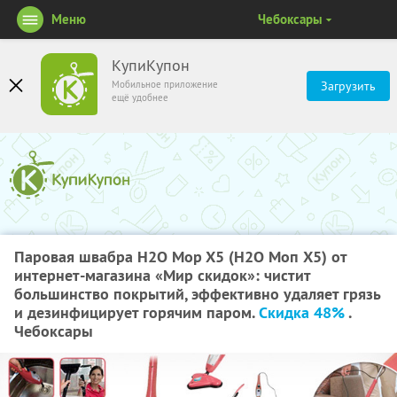
Меню
Чебоксары
КупиКупон
Мобильное приложение
Загрузить
ещё удобнее
Паровая швабра H2O Mop X5 (Н2О Моп Х5) от
интернет-магазина «Мир скидок»: чистит
большинство покрытий, эффективно удаляет грязь
и дезинфицирует горячим паром.
Скидка 48%
.
Чебоксары