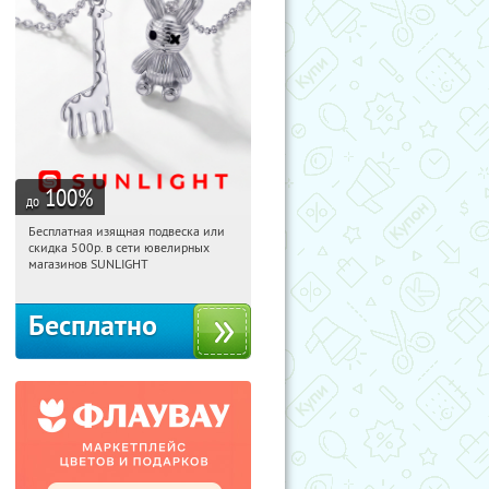
100
%
до
Бесплатная изящная подвеска или
12:31:33
Получили:
74
скидка 500р. в сети ювелирных
Россия
магазинов SUNLIGHT
Бесплатно