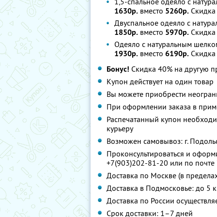
1,5-спальное одеяло с нату
1630р.
вместо
5260р.
Скидка
Двуспальное одеяло с натур
1850р.
вместо
5970р.
Скидка
Одеяло с натуральным шелк
1930р.
вместо
6190р.
Скидка
Бонус!
Скидка 40% на другую 
Купон действует на один товар
Вы можете приобрести неограни
При оформлении заказа в приме
Распечатанный купон необходим
курьеру
Возможен самовывоз: г. Подольск
Проконсультироваться и оформит
+7(903)202-81-20 или по почте
Доставка по Москве (в предела
Доставка в Подмосковье: до 5 к
Доставка по России осуществл
Срок доставки: 1–7 дней