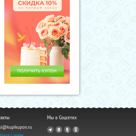
такты
Мы в Соцсетях
si@kupikupon.ru
аться с нами