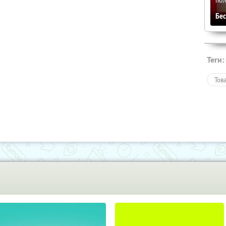
Бе
Теги:
Тов