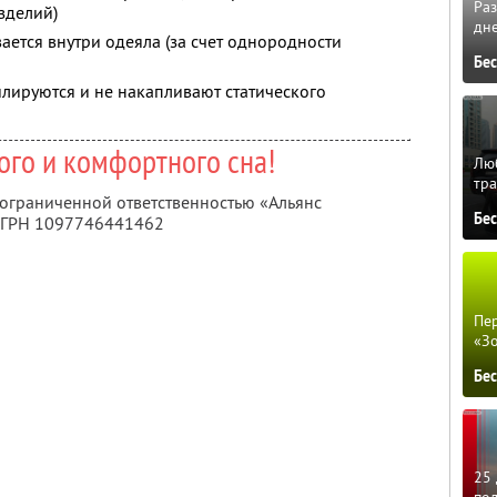
Ра
зделий)
дне
ается внутри одеяла (за счет однородности
Бе
лируются и не накапливают статического
ого и комфортного сна!
Люб
тра
 ограниченной ответственностью «Альянс
Бе
ОГРН 1097746441462
Пер
«З
Бе
25 
по