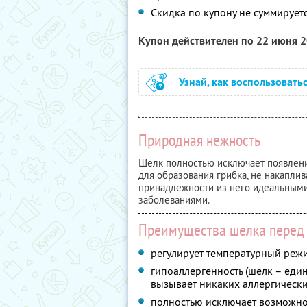
Скидка по купону не суммируе
Купон действителен по 22 июня 
Узнай, как воспользовать
Природная нежность
Шелк полностью исключает появлени
для образования грибка, не накаплив
принадлежности из него идеальным
заболеваниями.
Преимущества шелка перед
регулирует температурный режи
гипоаллергенность (шелк – еди
вызывает никаких аллергически
полностью исключает возможно