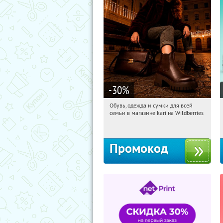
-30
%
Обувь, одежда и сумки для всей
12:31:33
Получили:
32
семьи в магазине kari на Wildberries
Россия
Промокод