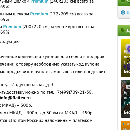
О
ральным шелком
Premium
(140х205 см) всего за
 69%
f
альным шелком
Premium
(172х205 см) всего за
 69%
ом
Premium
(200х220 см, размер Евро) всего за
Д
 69%
продукцию
Бро
ченное количество купонов для себя и в подарок
пол
Пу
чании к товару необходимо указать код купона
о предъявить в пункте самовывоза или предъявить
Бе
, ул. Индустриальная, д. 3
ь доставку можно по тел. +7(499)709-21-38,
Бро
info@flaitex.ru
ино
Пу
х МКАД) – 300р.
м от МКАД – 300р., до 30 км от МКАД – 450р.
Бе
яется «Почтой России» наложенным платежом