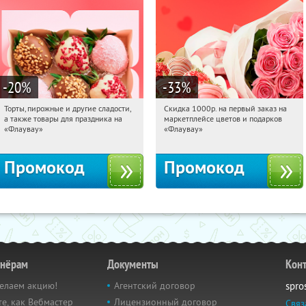
-20
%
-33
%
Торты, пирожные и другие сладости,
Скидка 1000р. на первый заказ на
12:31:33
Получили:
6
12:31:33
Получили:
18
а также товары для праздника на
маркетплейсе цветов и подарков
Россия
Россия
«Флаувау»
«Флаувау»
Промокод
Промокод
тнёрам
Документы
Кон
елаем акцию!
Агентский договор
spro
е, как Вебмастер
Лицензионный договор
Связ