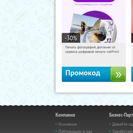
-30
%
Печать фотографий, фотокниг от
12:31:33
Получили:
4
сервиса цифровой печати netPrint
Россия
Промокод
Компания
Бизнес-Пар
Основное
Давайте сд
Публикации о нас
Заработайт