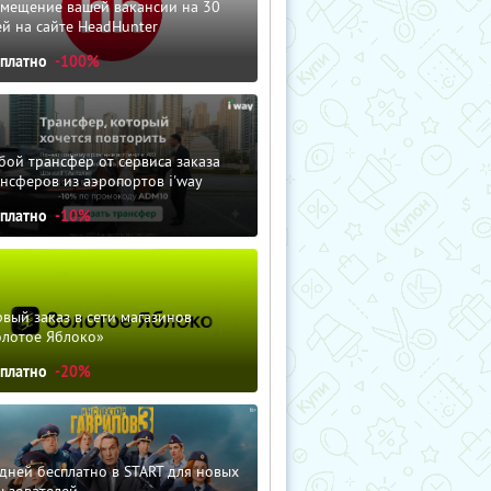
змещение вашей вакансии на 30
й на сайте HeadHunter
сплатно
-100%
ой трансфер от сервиса заказа
нсферов из аэропортов i'way
сплатно
-10%
вый заказ в сети магазинов
олотое Яблоко»
сплатно
-20%
дней бесплатно в START для новых
льзователей