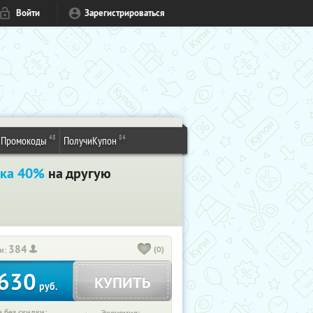
Войти
Зарегистрироваться
48
84
Промокоды
ПолучиКупон
дка 40%
на другую
384
(0)
и:
630
КУПИТЬ
руб.
 без скидки: