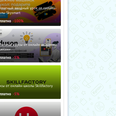
сплатный вводный урок от онлайн-
олы Skysmart
сплатно
-100%
зличные курсы от онлайн-академии
дюсон»
сплатно
-5%
сы от онлайн-школы Skillfactory
сплатно
-5%