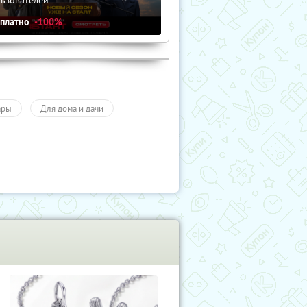
сплатно
-100%
ары
Для дома и дачи