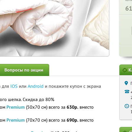
6
Вопросы по акции
К
а для
IOS
или
Android
и покажите купон с экрана
ого шелка. Скидка до 80%
ком
Premium
(50х70 см) всего за
630р.
вместо
ком
Premium
(70х70 см) всего за
690р.
вместо