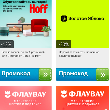
-15
%
-20
%
Любые товары во всей розничной
Первый заказ в сети магазинов
12:31:33
Получили:
83
12:31:33
Получи первым!
сети и интернет-магазине Hoff
«Золотое Яблоко»
Москва, 1-й Волоколамский проезд,
Россия
10с1
Промокод
Промокод