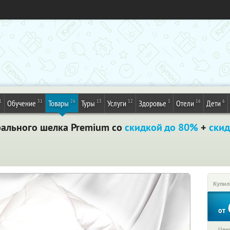
1
31
26
13
12
1
16
6
Обучение
Товары
Туры
Услуги
Здоровье
Отели
Дети
рального шелка Premium со
скидкой до 80%
+
ски
Купил
от
Цена