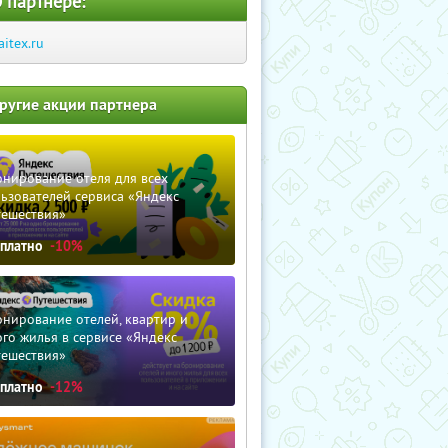
 партнере:
laitex.ru
ругие акции партнера
нирование отеля для всех
ьзователей сервиса «Яндекс
тешествия»
сплатно
-10%
нирование отелей, квартир и
го жилья в сервисе «Яндекс
тешествия»
сплатно
-12%