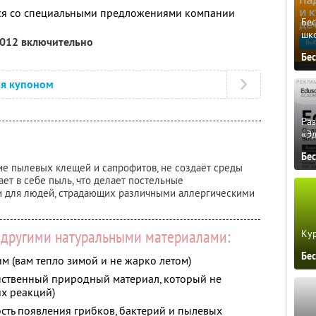
тся со специальными предложениями компании
Бе
шк
2012 включительно
Бе
ся купоном
Ра
«Э
Бе
е пылевых клещей и сапрофитов, не создаёт среды
ает в себе пыль, что делает постельные
и для людей, страдающих различными аллергическими
 другими натуральными материалами:
Кур
Бе
м (вам тепло зимой и не жарко летом)
нственный природный материал, который не
х реакций)
сть появления грибков, бактерий и пылевых